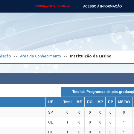
ACESSO À INFORMAÇÃO
CORONAVÍRUS (COVID-19)
Ministério da Defesa
Ministério das Relações
Mini
Exteriores
IR
PARA
O
CONTEÚDO
Ministério da Cidadania
Ministério da Saúde
Mini
Ministério do Desenvolvimento
Controladoria-Geral da União
Minis
Regional
e do
liação
Área de Conhecimento
Instituição de Ensino
Advocacia-Geral da União
Banco Central do Brasil
Plana
Total de Programas de pós-grad
UF
Total
ME
DO
MP
DP
ME/DO
SP
0
0
0
0
0
0
CE
1
0
0
0
0
1
PA
1
0
0
0
0
1