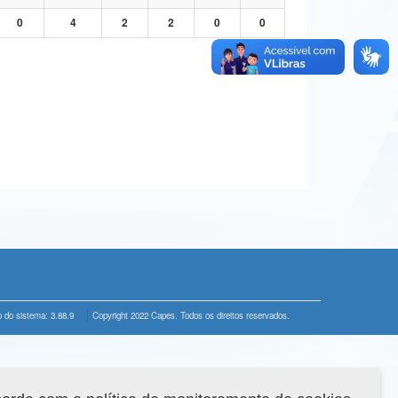
0
4
2
2
0
0
 do sistema: 3.88.9
Copyright 2022 Capes. Todos os direitos reservados.