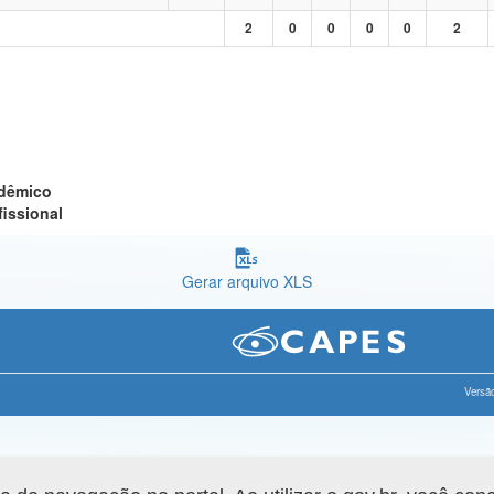
2
0
0
0
0
2
adêmico
fissional
Gerar arquivo XLS
Versão