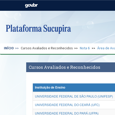
Casa Civil
Ministério da Justiça e
Segurança Pública
Ministério da Agricultura,
Ministério da Educação
Pecuária e Abastecimento
Ministério do Meio Ambiente
Ministério do Turismo
INÍCIO
Cursos Avaliados e Reconhecidos
Nota 6
Área de Ava
Secretaria de Governo
Gabinete de Segurança
Institucional
Cursos Avaliados e Reconhecidos
Instituição de Ensino
UNIVERSIDADE FEDERAL DE SÃO PAULO (UNIFESP)
UNIVERSIDADE FEDERAL DO CEARÁ (UFC)
UNIVERSIDADE FEDERAL DO PARÁ (UFPA)