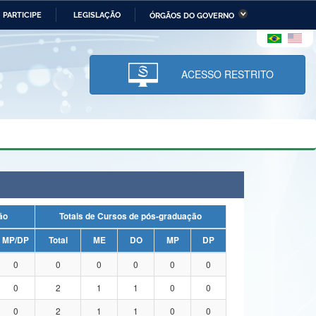
PARTICIPE
LEGISLAÇÃO
ÓRGÃOS DO GOVERNO
stério da Economia
Ministério da Infraestrutura
stério de Minas e Energia
Ministério da Ciência,
Tecnologia, Inovações e
ACESSO RESTRITO
Comunicações
tério da Mulher, da Família
Secretaria-Geral
s Direitos Humanos
lto
uação
Totais de Cursos de pós-graduação
MP/DP
Total
ME
DO
MP
DP
0
0
0
0
0
0
0
2
1
1
0
0
0
2
1
1
0
0