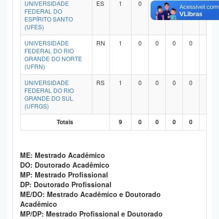
UNIVERSIDADE
ES
1
0
0
0
0
1
Planalto
FEDERAL DO
ESPÍRITO SANTO
(UFES)
UNIVERSIDADE
RN
1
0
0
0
0
1
FEDERAL DO RIO
GRANDE DO NORTE
(UFRN)
UNIVERSIDADE
RS
1
0
0
0
0
1
FEDERAL DO RIO
GRANDE DO SUL
(UFRGS)
Totais
9
0
0
0
0
9
ME: Mestrado Acadêmico
DO: Doutorado Acadêmico
MP: Mestrado Profissional
DP: Doutorado Profissional
ME/DO: Mestrado Acadêmico e Doutorado
Acadêmico
MP/DP: Mestrado Profissional e Doutorado