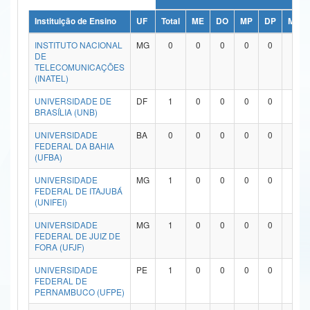
Ministério da Ciência, Tecnologia, Inovações e Comunicações
Instituição de Ensino
UF
Total
ME
DO
MP
DP
ME/D
INSTITUTO NACIONAL
MG
0
0
0
0
0
0
Ministério do Meio Ambiente
DE
TELECOMUNICAÇÕES
Ministério do Turismo
(INATEL)
UNIVERSIDADE DE
DF
1
0
0
0
0
1
Ministério do Desenvolvimento Regional
BRASÍLIA (UNB)
Controladoria-Geral da União
UNIVERSIDADE
BA
0
0
0
0
0
0
FEDERAL DA BAHIA
Ministério da Mulher, da Família e dos Direitos Humanos
(UFBA)
UNIVERSIDADE
MG
1
0
0
0
0
1
Secretaria-Geral
FEDERAL DE ITAJUBÁ
(UNIFEI)
Secretaria de Governo
UNIVERSIDADE
MG
1
0
0
0
0
1
FEDERAL DE JUIZ DE
Gabinete de Segurança Institucional
FORA (UFJF)
Advocacia-Geral da União
UNIVERSIDADE
PE
1
0
0
0
0
1
FEDERAL DE
PERNAMBUCO (UFPE)
Banco Central do Brasil