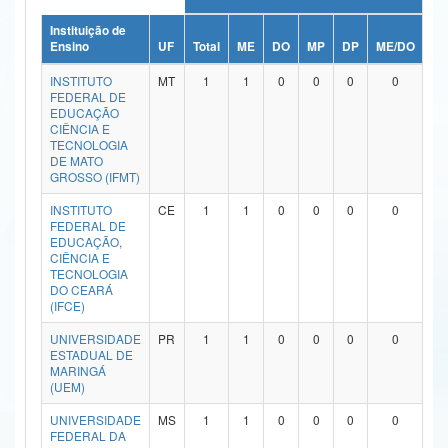
Ministério da Ciência, Tecnologia, Inovações e Comunicações
Instituição de
Ensino
UF
Total
ME
DO
MP
DP
ME/DO
MP
Ministério do Meio Ambiente
INSTITUTO
MT
1
1
0
0
0
0
FEDERAL DE
Ministério do Turismo
EDUCAÇÃO
CIÊNCIA E
TECNOLOGIA
Ministério do Desenvolvimento Regional
DE MATO
GROSSO (IFMT)
Controladoria-Geral da União
INSTITUTO
CE
1
1
0
0
0
0
FEDERAL DE
Ministério da Mulher, da Família e dos Direitos Humanos
EDUCAÇÃO,
CIÊNCIA E
Secretaria-Geral
TECNOLOGIA
DO CEARÁ
(IFCE)
Secretaria de Governo
UNIVERSIDADE
PR
1
1
0
0
0
0
Gabinete de Segurança Institucional
ESTADUAL DE
MARINGÁ
Advocacia-Geral da União
(UEM)
UNIVERSIDADE
MS
1
1
0
0
0
0
Banco Central do Brasil
FEDERAL DA