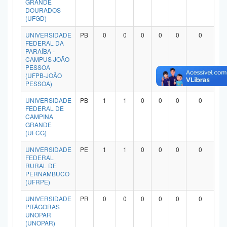
GRANDE
Planalto
DOURADOS
(UFGD)
UNIVERSIDADE
PB
0
0
0
0
0
0
FEDERAL DA
PARAÍBA -
CAMPUS JOÃO
PESSOA
(UFPB-JOÃO
PESSOA)
UNIVERSIDADE
PB
1
1
0
0
0
0
FEDERAL DE
CAMPINA
GRANDE
(UFCG)
UNIVERSIDADE
PE
1
1
0
0
0
0
FEDERAL
RURAL DE
PERNAMBUCO
(UFRPE)
UNIVERSIDADE
PR
0
0
0
0
0
0
PITÁGORAS
UNOPAR
(UNOPAR)