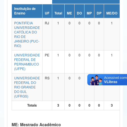
Ministério da Ciência, Tecnologia, Inovações e Comunicações
Instituição de
Ensino
UF
Total
ME
DO
MP
DP
ME/DO
MP
Ministério do Meio Ambiente
PONTIFÍCIA
RJ
1
0
0
0
0
1
UNIVERSIDADE
Ministério do Turismo
CATÓLICA DO
RIO DE
JANEIRO (PUC-
Ministério do Desenvolvimento Regional
RIO)
Controladoria-Geral da União
UNIVERSIDADE
PE
1
0
0
0
0
1
FEDERAL DE
PERNAMBUCO
Ministério da Mulher, da Família e dos Direitos Humanos
(UFPE)
Secretaria-Geral
UNIVERSIDADE
RS
1
0
0
0
0
1
FEDERAL DO
Secretaria de Governo
RIO GRANDE
DO SUL
(UFRGS)
Gabinete de Segurança Institucional
Totais
3
0
0
0
0
3
Advocacia-Geral da União
Banco Central do Brasil
ME: Mestrado Acadêmico