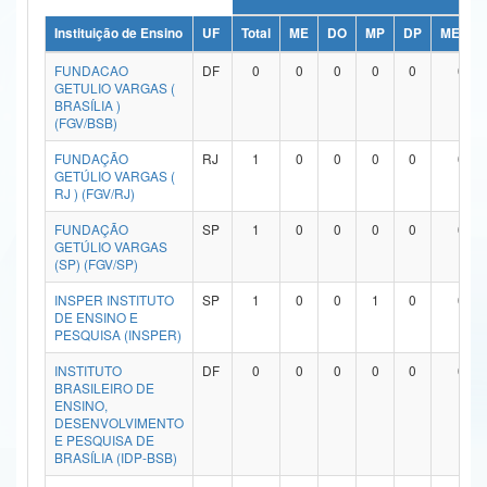
Ministério da Ciência, Tecnologia, Inovações e Comunicações
Instituição de Ensino
UF
Total
ME
DO
MP
DP
ME/DO
FUNDACAO
DF
0
0
0
0
0
0
Ministério do Meio Ambiente
GETULIO VARGAS (
BRASÍLIA )
Ministério do Turismo
(FGV/BSB)
FUNDAÇÃO
RJ
1
0
0
0
0
0
Ministério do Desenvolvimento Regional
GETÚLIO VARGAS (
RJ ) (FGV/RJ)
Controladoria-Geral da União
FUNDAÇÃO
SP
1
0
0
0
0
0
Ministério da Mulher, da Família e dos Direitos Humanos
GETÚLIO VARGAS
(SP) (FGV/SP)
Secretaria-Geral
INSPER INSTITUTO
SP
1
0
0
1
0
0
DE ENSINO E
Secretaria de Governo
PESQUISA (INSPER)
INSTITUTO
DF
0
0
0
0
0
0
Gabinete de Segurança Institucional
BRASILEIRO DE
ENSINO,
Advocacia-Geral da União
DESENVOLVIMENTO
E PESQUISA DE
BRASÍLIA (IDP-BSB)
Banco Central do Brasil