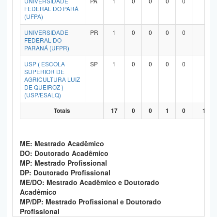
UNIVERSIDADE
PA
1
0
0
0
0
1
FEDERAL DO PARÁ
(UFPA)
UNIVERSIDADE
PR
1
0
0
0
0
1
FEDERAL DO
PARANÁ (UFPR)
USP ( ESCOLA
SP
1
0
0
0
0
1
SUPERIOR DE
AGRICULTURA LUIZ
DE QUEIROZ )
(USP/ESALQ)
Totais
17
0
0
1
0
13
ME: Mestrado Acadêmico
DO: Doutorado Acadêmico
MP: Mestrado Profissional
DP: Doutorado Profissional
ME/DO: Mestrado Acadêmico e Doutorado
Acadêmico
MP/DP: Mestrado Profissional e Doutorado
Profissional