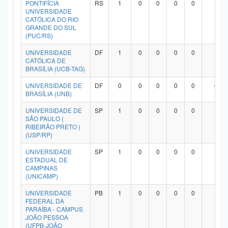
PONTIFÍCIA
RS
1
0
0
0
0
1
Planalto
UNIVERSIDADE
CATÓLICA DO RIO
GRANDE DO SUL
(PUC/RS)
UNIVERSIDADE
DF
1
0
0
0
0
1
CATÓLICA DE
BRASÍLIA (UCB-TAG)
UNIVERSIDADE DE
DF
0
0
0
0
0
0
BRASÍLIA (UNB)
UNIVERSIDADE DE
SP
1
0
0
0
0
1
SÃO PAULO (
RIBEIRÃO PRETO )
(USP/RP)
UNIVERSIDADE
SP
1
0
0
0
0
1
ESTADUAL DE
CAMPINAS
(UNICAMP)
UNIVERSIDADE
PB
1
0
0
0
0
1
FEDERAL DA
PARAÍBA - CAMPUS
JOÃO PESSOA
(UFPB-JOÃO