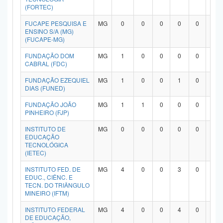
(FORTEC)
FUCAPE PESQUISA E
MG
0
0
0
0
0
0
ENSINO S/A (MG)
(FUCAPE-MG)
FUNDAÇÃO DOM
MG
1
0
0
0
0
0
CABRAL (FDC)
FUNDAÇÃO EZEQUIEL
MG
1
0
0
1
0
0
DIAS (FUNED)
FUNDAÇÃO JOÃO
MG
1
1
0
0
0
0
PINHEIRO (FJP)
INSTITUTO DE
MG
0
0
0
0
0
0
EDUCAÇÃO
TECNOLÓGICA
(IETEC)
INSTITUTO FED. DE
MG
4
0
0
3
0
0
EDUC., CIÊNC. E
TECN. DO TRIÂNGULO
MINEIRO (IFTM)
INSTITUTO FEDERAL
MG
4
0
0
4
0
0
DE EDUCAÇÃO,