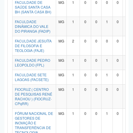
FACULDADE DE
MG
1
0
0
0
0
1
SAÚDE SANTA CASA
BH (SANTA CASA BH)
FACULDADE
MG
1
0
0
1
0
0
DINÂMICA DO VALE
DO PIRANGA (FADIP)
FACULDADE JESUÍTA
MG
2
0
0
0
0
2
DE FILOSOFIA E
TEOLOGIA (FAJE)
FACULDADE PEDRO
MG
1
0
0
1
0
0
LEOPOLDO (FPL)
FACULDADE SETE
MG
1
0
0
1
0
0
LAGOAS (FACSETE)
FIOCRUZ ( CENTRO
MG
1
0
0
0
0
1
DE PESQUISAS RENÉ
RACHOU ) (FIOCRUZ-
CPqRR)
FÓRUM NACIONAL DE
MG
1
0
0
1
0
0
GESTORES DE
INOVAÇÃO E
TRANSFERÊNCIA DE
TECNOLOGIA