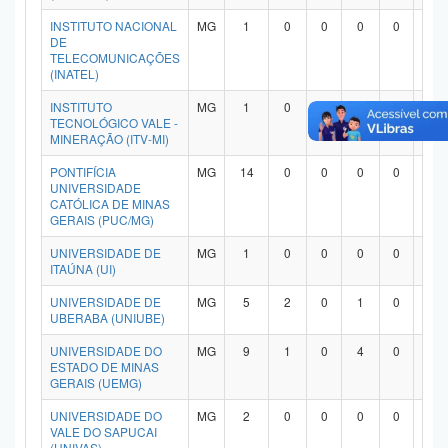
INSTITUTO NACIONAL
MG
1
0
0
0
0
1
DE
TELECOMUNICAÇÕES
(INATEL)
INSTITUTO
MG
1
0
0
1
0
0
TECNOLÓGICO VALE -
MINERAÇÃO (ITV-MI)
PONTIFÍCIA
MG
14
0
0
0
0
1
UNIVERSIDADE
CATÓLICA DE MINAS
GERAIS (PUC/MG)
UNIVERSIDADE DE
MG
1
0
0
0
0
1
ITAÚNA (UI)
UNIVERSIDADE DE
MG
5
2
0
1
0
1
UBERABA (UNIUBE)
UNIVERSIDADE DO
MG
9
1
0
4
0
4
ESTADO DE MINAS
GERAIS (UEMG)
UNIVERSIDADE DO
MG
2
0
0
0
0
1
VALE DO SAPUCAI
(UNIVAS)