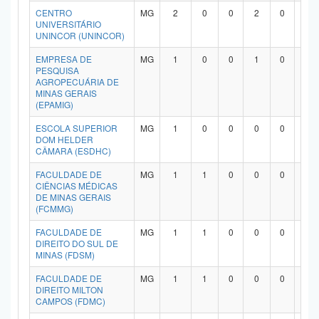
CENTRO
MG
2
0
0
2
0
0
Planalto
UNIVERSITÁRIO
UNINCOR (UNINCOR)
EMPRESA DE
MG
1
0
0
1
0
0
PESQUISA
AGROPECUÁRIA DE
MINAS GERAIS
(EPAMIG)
ESCOLA SUPERIOR
MG
1
0
0
0
0
1
DOM HELDER
CÂMARA (ESDHC)
FACULDADE DE
MG
1
1
0
0
0
0
CIÊNCIAS MÉDICAS
DE MINAS GERAIS
(FCMMG)
FACULDADE DE
MG
1
1
0
0
0
0
DIREITO DO SUL DE
MINAS (FDSM)
FACULDADE DE
MG
1
1
0
0
0
0
DIREITO MILTON
CAMPOS (FDMC)