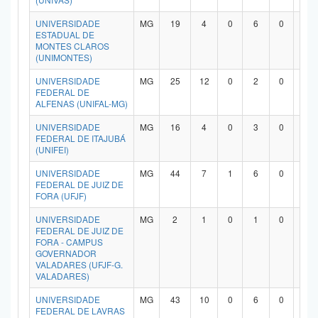
UNIVERSIDADE
MG
19
4
0
6
0
7
ESTADUAL DE
MONTES CLAROS
(UNIMONTES)
UNIVERSIDADE
MG
25
12
0
2
0
9
FEDERAL DE
ALFENAS (UNIFAL-MG)
UNIVERSIDADE
MG
16
4
0
3
0
8
FEDERAL DE ITAJUBÁ
(UNIFEI)
UNIVERSIDADE
MG
44
7
1
6
0
2
FEDERAL DE JUIZ DE
FORA (UFJF)
UNIVERSIDADE
MG
2
1
0
1
0
0
FEDERAL DE JUIZ DE
FORA - CAMPUS
GOVERNADOR
VALADARES (UFJF-G.
VALADARES)
UNIVERSIDADE
MG
43
10
0
6
0
2
FEDERAL DE LAVRAS