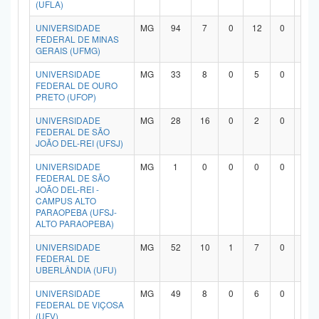
(UFLA)
UNIVERSIDADE
MG
94
7
0
12
0
7
FEDERAL DE MINAS
GERAIS (UFMG)
UNIVERSIDADE
MG
33
8
0
5
0
1
FEDERAL DE OURO
PRETO (UFOP)
UNIVERSIDADE
MG
28
16
0
2
0
9
FEDERAL DE SÃO
JOÃO DEL-REI (UFSJ)
UNIVERSIDADE
MG
1
0
0
0
0
0
FEDERAL DE SÃO
JOÃO DEL-REI -
CAMPUS ALTO
PARAOPEBA (UFSJ-
ALTO PARAOPEBA)
UNIVERSIDADE
MG
52
10
1
7
0
3
FEDERAL DE
UBERLÂNDIA (UFU)
UNIVERSIDADE
MG
49
8
0
6
0
3
FEDERAL DE VIÇOSA
(UFV)