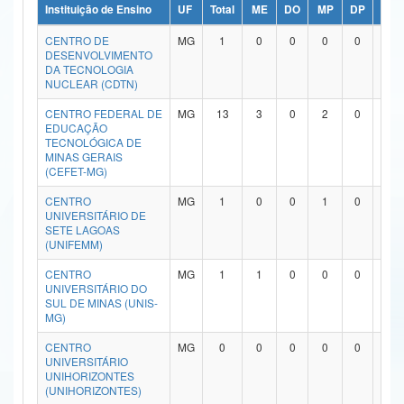
Instituição de Ensino
UF
Total
ME
DO
MP
DP
ME/
Ministério da Ciência, Tecnologia, Inovações e Comunicações
CENTRO DE
MG
1
0
0
0
0
1
DESENVOLVIMENTO
Ministério do Meio Ambiente
DA TECNOLOGIA
NUCLEAR (CDTN)
Ministério do Turismo
CENTRO FEDERAL DE
MG
13
3
0
2
0
7
EDUCAÇÃO
Ministério do Desenvolvimento Regional
TECNOLÓGICA DE
MINAS GERAIS
Controladoria-Geral da União
(CEFET-MG)
CENTRO
MG
1
0
0
1
0
0
Ministério da Mulher, da Família e dos Direitos Humanos
UNIVERSITÁRIO DE
SETE LAGOAS
Secretaria-Geral
(UNIFEMM)
CENTRO
MG
1
1
0
0
0
0
Secretaria de Governo
UNIVERSITÁRIO DO
SUL DE MINAS (UNIS-
Gabinete de Segurança Institucional
MG)
CENTRO
MG
0
0
0
0
0
0
Advocacia-Geral da União
UNIVERSITÁRIO
UNIHORIZONTES
Banco Central do Brasil
(UNIHORIZONTES)