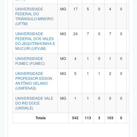
UNIVERSIDADE
MG
17
5
0
4
0
7
FEDERAL DO
TRIÂNGULO MINEIRO
(UFTM)
UNIVERSIDADE
MG
24
7
0
7
0
9
FEDERAL DOS VALES
DO JEQUITINHONHA E
MUCURI (UFVJM)
UNIVERSIDADE
MG
4
1
0
1
0
2
FUMEC (FUMEC)
UNIVERSIDADE
MG
5
1
1
2
0
1
PROFESSOR EDSON
ANTÔNIO VELANO
(UNIFENAS)
UNIVERSIDADE VALE
MG
1
1
0
0
0
0
DO RIO DOCE
(UNIVALE)
Totais
542
113
3
103
0
29