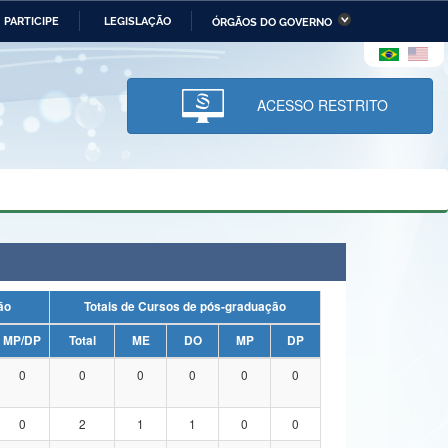
PARTICIPE
LEGISLAÇÃO
ÓRGÃOS DO GOVERNO
stério da Economia
Ministério da Infraestrutura
stério de Minas e Energia
Ministério da Ciência,
Tecnologia, Inovações e
ACESSO RESTRITO
Comunicações
tério da Mulher, da Família
Secretaria-Geral
s Direitos Humanos
lto
uação
Totais de Cursos de pós-graduação
MP/DP
Total
ME
DO
MP
DP
0
0
0
0
0
0
0
2
1
1
0
0