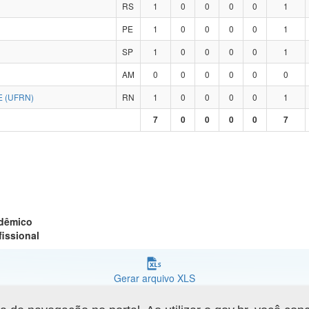
RS
1
0
0
0
0
1
PE
1
0
0
0
0
1
SP
1
0
0
0
0
1
AM
0
0
0
0
0
0
 (UFRN)
RN
1
0
0
0
0
1
7
0
0
0
0
7
adêmico
fissional
Gerar arquivo XLS