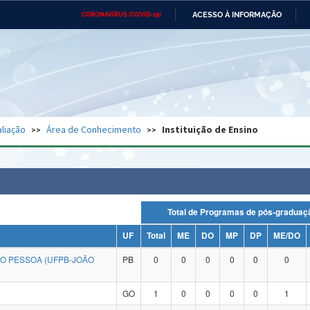
ACESSO À INFORMAÇÃO
CORONAVÍRUS (COVID-19)
Ministério da Defesa
Ministério das Relações
Mini
Exteriores
IR
PARA
O
CONTEÚDO
Ministério da Cidadania
Ministério da Saúde
Mini
Ministério do Desenvolvimento
Controladoria-Geral da União
Minis
Regional
e do
liação
Área de Conhecimento
Instituição de Ensino
Advocacia-Geral da União
Banco Central do Brasil
Plana
Total de Programas de pós-grad
UF
Total
ME
DO
MP
DP
ME/DO
ÃO PESSOA (UFPB-JOÃO
PB
0
0
0
0
0
0
GO
1
0
0
0
0
1