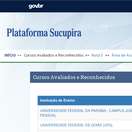
Casa Civil
Ministério da Justiça e
Segurança Pública
Ministério da Agricultura,
Ministério da Educação
Pecuária e Abastecimento
Ministério do Meio Ambiente
Ministério do Turismo
INÍCIO
Cursos Avaliados e Reconhecidos
Nota 5
Área de Ava
Secretaria de Governo
Gabinete de Segurança
Institucional
Cursos Avaliados e Reconhecidos
Instituição de Ensino
UNIVERSIDADE FEDERAL DA PARAÍBA - CAMPUS JO
PESSOA)
UNIVERSIDADE FEDERAL DE GOIÁS (UFG)