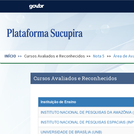
Casa Civil
Ministério da Justiça e
Segurança Pública
Ministério da Agricultura,
Ministério da Educação
Pecuária e Abastecimento
Ministério do Meio Ambiente
Ministério do Turismo
INÍCIO
Cursos Avaliados e Reconhecidos
Nota 5
Área de Ava
Secretaria de Governo
Gabinete de Segurança
Institucional
Cursos Avaliados e Reconhecidos
Instituição de Ensino
INSTITUTO NACIONAL DE PESQUISAS DA AMAZÔNIA (
INSTITUTO NACIONAL DE PESQUISAS ESPACIAIS (INP
UNIVERSIDADE DE BRASÍLIA (UNB)