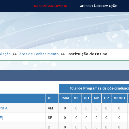
ACESSO À INFORMAÇÃO
CORONAVÍRUS (COVID-19)
Ministério da Defesa
Ministério das Relações
Mini
Exteriores
IR
PARA
O
CONTEÚDO
Ministério da Cidadania
Ministério da Saúde
Mini
Ministério do Desenvolvimento
Controladoria-Geral da União
Minis
Regional
e do
liação
Área de Conhecimento
Instituição de Ensino
Advocacia-Geral da União
Banco Central do Brasil
Plana
Total de Programas de pós-grad
UF
Total
ME
DO
MP
DP
ME/DO
INPA)
AM
0
0
0
0
0
0
E)
SP
0
0
0
0
0
0
DF
0
0
0
0
0
0