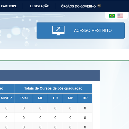
PARTICIPE
LEGISLAÇÃO
ÓRGÃOS DO GOVERNO
stério da Economia
Ministério da Infraestrutura
stério de Minas e Energia
Ministério da Ciência,
Tecnologia, Inovações e
ACESSO RESTRITO
Comunicações
tério da Mulher, da Família
Secretaria-Geral
s Direitos Humanos
lto
uação
Totais de Cursos de pós-graduação
MP/DP
Total
ME
DO
MP
DP
0
0
0
0
0
0
0
0
0
0
0
0
0
0
0
0
0
0