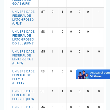
GOIÁS (UFG)
UNIVERSIDADE
MT
2
1
0
0
0
1
FEDERAL DE
MATO GROSSO
(UFMT)
UNIVERSIDADE
MS
1
0
0
0
0
1
FEDERAL DE
MATO GROSSO
DO SUL (UFMS)
UNIVERSIDADE
MG
1
1
0
0
0
0
FEDERAL DE
MINAS GERAIS
(UFMG)
UNIVERSIDADE
RS
1
0
0
0
0
1
FEDERAL DE
PELOTAS
(UFPEL)
UNIVERSIDADE
SE
1
1
0
0
0
0
FEDERAL DE
SERGIPE (UFS)
UNIVERSIDADE
MA
0
0
0
0
0
0