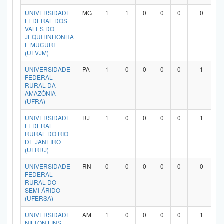
UNIVERSIDADE
MG
1
1
0
0
0
0
FEDERAL DOS
VALES DO
JEQUITINHONHA
E MUCURI
(UFVJM)
UNIVERSIDADE
PA
1
0
0
0
0
1
FEDERAL
RURAL DA
AMAZÔNIA
(UFRA)
UNIVERSIDADE
RJ
1
0
0
0
0
1
FEDERAL
RURAL DO RIO
DE JANEIRO
(UFRRJ)
UNIVERSIDADE
RN
0
0
0
0
0
0
FEDERAL
RURAL DO
SEMI-ÁRIDO
(UFERSA)
UNIVERSIDADE
AM
1
0
0
0
0
1
NILTON LINS