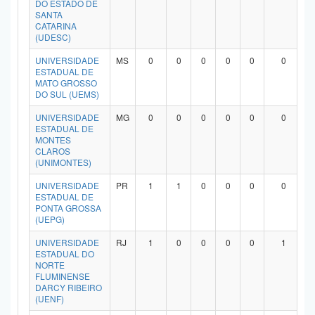
DO ESTADO DE
Planalto
SANTA
CATARINA
(UDESC)
UNIVERSIDADE
MS
0
0
0
0
0
0
ESTADUAL DE
MATO GROSSO
DO SUL (UEMS)
UNIVERSIDADE
MG
0
0
0
0
0
0
ESTADUAL DE
MONTES
CLAROS
(UNIMONTES)
UNIVERSIDADE
PR
1
1
0
0
0
0
ESTADUAL DE
PONTA GROSSA
(UEPG)
UNIVERSIDADE
RJ
1
0
0
0
0
1
ESTADUAL DO
NORTE
FLUMINENSE
DARCY RIBEIRO
(UENF)