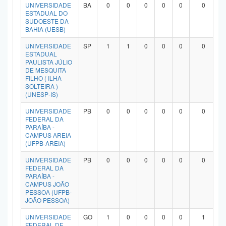
UNIVERSIDADE
BA
0
0
0
0
0
0
ESTADUAL DO
SUDOESTE DA
BAHIA (UESB)
UNIVERSIDADE
SP
1
1
0
0
0
0
ESTADUAL
PAULISTA JÚLIO
DE MESQUITA
FILHO ( ILHA
SOLTEIRA )
(UNESP-IS)
UNIVERSIDADE
PB
0
0
0
0
0
0
FEDERAL DA
PARAÍBA -
CAMPUS AREIA
(UFPB-AREIA)
UNIVERSIDADE
PB
0
0
0
0
0
0
FEDERAL DA
PARAÍBA -
CAMPUS JOÃO
PESSOA (UFPB-
JOÃO PESSOA)
UNIVERSIDADE
GO
1
0
0
0
0
1
FEDERAL DE