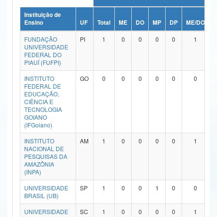
Ministério da Ciência, Tecnologia, Inovações e Comunicações
Instituição de
Ensino
UF
Total
ME
DO
MP
DP
ME/DO
M
Ministério do Meio Ambiente
FUNDAÇÃO
PI
1
0
0
0
0
1
UNIVERSIDADE
Ministério do Turismo
FEDERAL DO
PIAUÍ (FUFPI)
Ministério do Desenvolvimento Regional
INSTITUTO
GO
0
0
0
0
0
0
FEDERAL DE
Controladoria-Geral da União
EDUCAÇÃO,
CIÊNCIA E
TECNOLOGIA
Ministério da Mulher, da Família e dos Direitos Humanos
GOIANO
(IFGoiano)
Secretaria-Geral
INSTITUTO
AM
1
0
0
0
0
1
Secretaria de Governo
NACIONAL DE
PESQUISAS DA
AMAZÔNIA
Gabinete de Segurança Institucional
(INPA)
Advocacia-Geral da União
UNIVERSIDADE
SP
1
0
0
1
0
0
BRASIL (UB)
Banco Central do Brasil
UNIVERSIDADE
SC
1
0
0
0
0
1