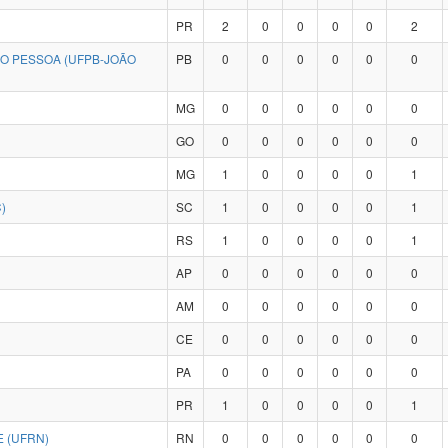
PR
2
0
0
0
0
2
ÃO PESSOA (UFPB-JOÃO
PB
0
0
0
0
0
0
MG
0
0
0
0
0
0
GO
0
0
0
0
0
0
MG
1
0
0
0
0
1
)
SC
1
0
0
0
0
1
RS
1
0
0
0
0
1
AP
0
0
0
0
0
0
AM
0
0
0
0
0
0
CE
0
0
0
0
0
0
PA
0
0
0
0
0
0
PR
1
0
0
0
0
1
 (UFRN)
RN
0
0
0
0
0
0