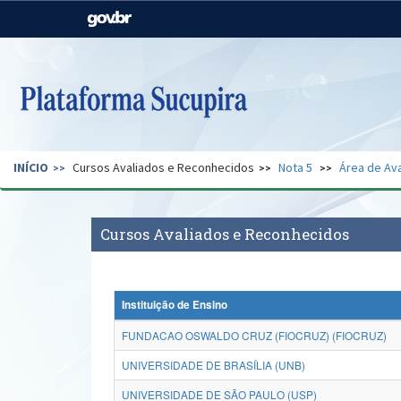
Casa Civil
Ministério da Justiça e
Segurança Pública
Ministério da Agricultura,
Ministério da Educação
Pecuária e Abastecimento
Ministério do Meio Ambiente
Ministério do Turismo
INÍCIO
Cursos Avaliados e Reconhecidos
Nota 5
Área de Ava
Secretaria de Governo
Gabinete de Segurança
Institucional
Cursos Avaliados e Reconhecidos
Instituição de Ensino
FUNDACAO OSWALDO CRUZ (FIOCRUZ) (FIOCRUZ)
UNIVERSIDADE DE BRASÍLIA (UNB)
UNIVERSIDADE DE SÃO PAULO (USP)