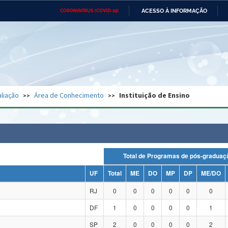
ACESSO À INFORMAÇÃO
CORONAVÍRUS (COVID-19)
Ministério da Defesa
Ministério das Relações
Mini
Exteriores
IR
PARA
O
CONTEÚDO
Ministério da Cidadania
Ministério da Saúde
Mini
Ministério do Desenvolvimento
Controladoria-Geral da União
Minis
Regional
e do
liação
Área de Conhecimento
Instituição de Ensino
Advocacia-Geral da União
Banco Central do Brasil
Plana
Total de Programas de pós-grad
UF
Total
ME
DO
MP
DP
ME/DO
RJ
0
0
0
0
0
0
DF
1
0
0
0
0
1
SP
2
0
0
0
0
2