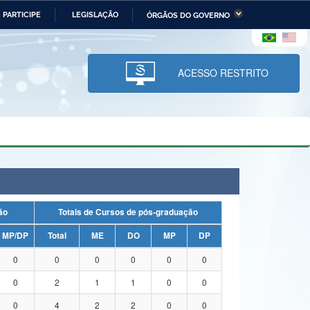
PARTICIPE
LEGISLAÇÃO
ÓRGÃOS DO GOVERNO
stério da Economia
Ministério da Infraestrutura
stério de Minas e Energia
Ministério da Ciência,
Tecnologia, Inovações e
ACESSO RESTRITO
Comunicações
tério da Mulher, da Família
Secretaria-Geral
s Direitos Humanos
lto
uação
Totais de Cursos de pós-graduação
MP/DP
Total
ME
DO
MP
DP
0
0
0
0
0
0
0
2
1
1
0
0
0
4
2
2
0
0