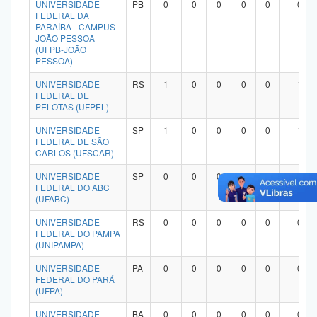
UNIVERSIDADE
PB
0
0
0
0
0
0
Planalto
FEDERAL DA
PARAÍBA - CAMPUS
JOÃO PESSOA
(UFPB-JOÃO
PESSOA)
UNIVERSIDADE
RS
1
0
0
0
0
1
FEDERAL DE
PELOTAS (UFPEL)
UNIVERSIDADE
SP
1
0
0
0
0
1
FEDERAL DE SÃO
CARLOS (UFSCAR)
UNIVERSIDADE
SP
0
0
0
0
0
0
FEDERAL DO ABC
(UFABC)
UNIVERSIDADE
RS
0
0
0
0
0
0
FEDERAL DO PAMPA
(UNIPAMPA)
UNIVERSIDADE
PA
0
0
0
0
0
0
FEDERAL DO PARÁ
(UFPA)
UNIVERSIDADE
BA
0
0
0
0
0
0