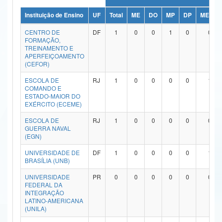
Ministério da Ciência, Tecnologia, Inovações e Comunicações
Instituição de Ensino
UF
Total
ME
DO
MP
DP
ME/DO
CENTRO DE
DF
1
0
0
1
0
0
Ministério do Meio Ambiente
FORMAÇÃO,
TREINAMENTO E
Ministério do Turismo
APERFEIÇOAMENTO
(CEFOR)
Ministério do Desenvolvimento Regional
ESCOLA DE
RJ
1
0
0
0
0
1
COMANDO E
Controladoria-Geral da União
ESTADO-MAIOR DO
EXÉRCITO (ECEME)
Ministério da Mulher, da Família e dos Direitos Humanos
ESCOLA DE
RJ
1
0
0
0
0
0
GUERRA NAVAL
Secretaria-Geral
(EGN)
Secretaria de Governo
UNIVERSIDADE DE
DF
1
0
0
0
0
1
BRASÍLIA (UNB)
Gabinete de Segurança Institucional
UNIVERSIDADE
PR
0
0
0
0
0
0
FEDERAL DA
Advocacia-Geral da União
INTEGRAÇÃO
LATINO-AMERICANA
(UNILA)
Banco Central do Brasil