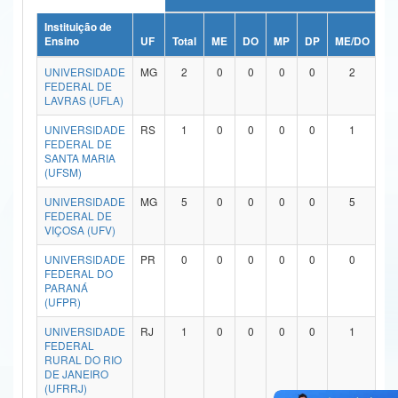
Ministério da Ciência, Tecnologia, Inovações e Comunicações
Instituição de
Ensino
UF
Total
ME
DO
MP
DP
ME/DO
M
Ministério do Meio Ambiente
UNIVERSIDADE
MG
2
0
0
0
0
2
FEDERAL DE
Ministério do Turismo
LAVRAS (UFLA)
UNIVERSIDADE
RS
1
0
0
0
0
1
Ministério do Desenvolvimento Regional
FEDERAL DE
SANTA MARIA
Controladoria-Geral da União
(UFSM)
Ministério da Mulher, da Família e dos Direitos Humanos
UNIVERSIDADE
MG
5
0
0
0
0
5
FEDERAL DE
VIÇOSA (UFV)
Secretaria-Geral
UNIVERSIDADE
PR
0
0
0
0
0
0
Secretaria de Governo
FEDERAL DO
PARANÁ
(UFPR)
Gabinete de Segurança Institucional
UNIVERSIDADE
RJ
1
0
0
0
0
1
Advocacia-Geral da União
FEDERAL
RURAL DO RIO
DE JANEIRO
Banco Central do Brasil
(UFRRJ)