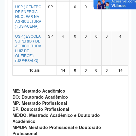
Planalto
USP ( CENTRO
SP
1
0
0
0
0
1
DE ENERGIA
NUCLEAR NA
AGRICULTURA
) (USP/CENA)
USP ( ESCOLA
SP
4
0
0
0
0
4
SUPERIOR DE
AGRICULTURA
LUIZ DE
QUEIROZ )
(USP/ESALQ)
Totais
14
0
0
0
0
14
ME: Mestrado Acadêmico
DO: Doutorado Acadêmico
MP: Mestrado Profissional
DP: Doutorado Profissional
ME/DO: Mestrado Acadêmico e Doutorado
Acadêmico
MP/DP: Mestrado Profissional e Doutorado
Profissional