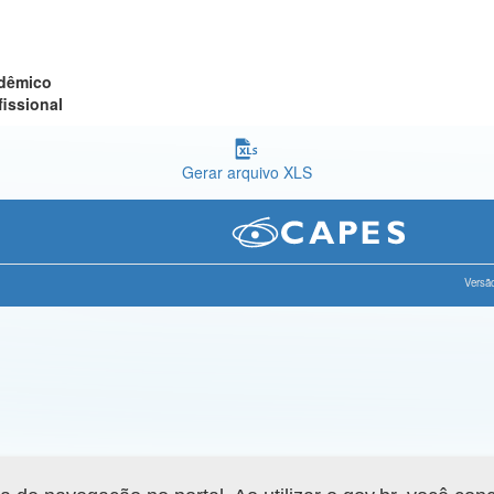
adêmico
fissional
Gerar arquivo XLS
Versão