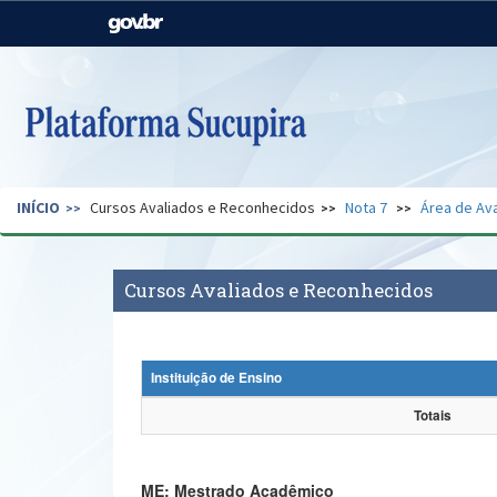
Casa Civil
Ministério da Justiça e
Segurança Pública
Ministério da Agricultura,
Ministério da Educação
Pecuária e Abastecimento
Ministério do Meio Ambiente
Ministério do Turismo
INÍCIO
Cursos Avaliados e Reconhecidos
Nota 7
Área de Ava
Secretaria de Governo
Gabinete de Segurança
Institucional
Cursos Avaliados e Reconhecidos
Instituição de Ensino
Totais
ME: Mestrado Acadêmico