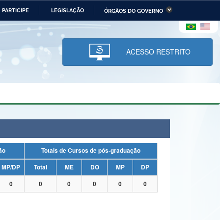
PARTICIPE
LEGISLAÇÃO
ÓRGÃOS DO GOVERNO
stério da Economia
Ministério da Infraestrutura
stério de Minas e Energia
Ministério da Ciência,
Tecnologia, Inovações e
ACESSO RESTRITO
Comunicações
tério da Mulher, da Família
Secretaria-Geral
s Direitos Humanos
lto
uação
Totais de Cursos de pós-graduação
MP/DP
Total
ME
DO
MP
DP
0
0
0
0
0
0