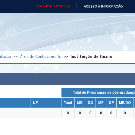
ACESSO À INFORMAÇÃO
CORONAVÍRUS (COVID-19)
Ministério da Defesa
Ministério das Relações
Mini
Exteriores
IR
PARA
O
CONTEÚDO
Ministério da Cidadania
Ministério da Saúde
Mini
Ministério do Desenvolvimento
Controladoria-Geral da União
Minis
Regional
e do
liação
Área de Conhecimento
Instituição de Ensino
Advocacia-Geral da União
Banco Central do Brasil
Plana
Total de Programas de pós-grad
UF
Total
ME
DO
MP
DP
ME/DO
0
0
0
0
0
0