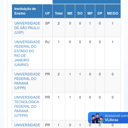
Ministério da Ciência, Tecnologia, Inovações e Comunicações
Instituição de
Ensino
UF
Total
ME
DO
MP
DP
ME/DO
MP
Ministério do Meio Ambiente
UNIVERSIDADE
SP
2
0
0
1
0
1
DE SÃO PAULO
Ministério do Turismo
(USP)
UNIVERSIDADE
RJ
1
0
0
0
0
1
Ministério do Desenvolvimento Regional
FEDERAL DO
ESTADO DO
Controladoria-Geral da União
RIO DE
JANEIRO
(UNIRIO)
Ministério da Mulher, da Família e dos Direitos Humanos
UNIVERSIDADE
PR
2
1
1
0
0
0
Secretaria-Geral
FEDERAL DO
PARANÁ
Secretaria de Governo
(UFPR)
UNIVERSIDADE
PR
1
1
0
0
0
0
Gabinete de Segurança Institucional
TECNOLÓGICA
FEDERAL DO
Advocacia-Geral da União
PARANÁ
(UTFPR)
Banco Central do Brasil
UNIVERSIDADE
PR
1
0
1
0
0
0