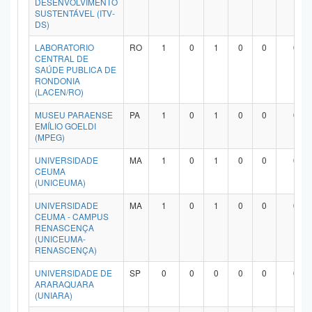
DESENVOLVIMENTO
SUSTENTÁVEL (ITV-
DS)
LABORATORIO
RO
1
0
1
0
0
0
CENTRAL DE
SAÚDE PUBLICA DE
RONDONIA
(LACEN/RO)
MUSEU PARAENSE
PA
1
0
1
0
0
0
EMÍLIO GOELDI
(MPEG)
UNIVERSIDADE
MA
1
0
1
0
0
0
CEUMA
(UNICEUMA)
UNIVERSIDADE
MA
1
0
1
0
0
0
CEUMA - CAMPUS
RENASCENÇA
(UNICEUMA-
RENASCENÇA)
UNIVERSIDADE DE
SP
0
0
0
0
0
0
ARARAQUARA
(UNIARA)