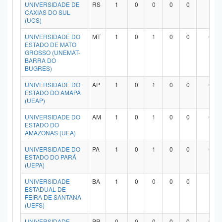
UNIVERSIDADE DE
RS
1
0
0
0
0
1
CAXIAS DO SUL
(UCS)
UNIVERSIDADE DO
MT
1
0
1
0
0
0
ESTADO DE MATO
GROSSO (UNEMAT-
BARRA DO
BUGRES)
UNIVERSIDADE DO
AP
1
0
1
0
0
0
ESTADO DO AMAPÁ
(UEAP)
UNIVERSIDADE DO
AM
1
0
1
0
0
0
ESTADO DO
AMAZONAS (UEA)
UNIVERSIDADE DO
PA
1
0
1
0
0
0
ESTADO DO PARÁ
(UEPA)
UNIVERSIDADE
BA
1
0
0
0
0
1
ESTADUAL DE
FEIRA DE SANTANA
(UEFS)
UNIVERSIDADE
PR
0
0
0
0
0
0