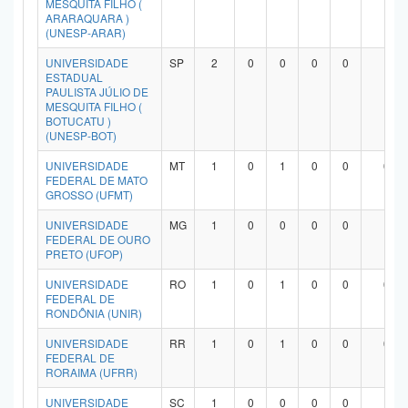
MESQUITA FILHO (
ARARAQUARA )
(UNESP-ARAR)
UNIVERSIDADE
SP
2
0
0
0
0
1
ESTADUAL
PAULISTA JÚLIO DE
MESQUITA FILHO (
BOTUCATU )
(UNESP-BOT)
UNIVERSIDADE
MT
1
0
1
0
0
0
FEDERAL DE MATO
GROSSO (UFMT)
UNIVERSIDADE
MG
1
0
0
0
0
1
FEDERAL DE OURO
PRETO (UFOP)
UNIVERSIDADE
RO
1
0
1
0
0
0
FEDERAL DE
RONDÔNIA (UNIR)
UNIVERSIDADE
RR
1
0
1
0
0
0
FEDERAL DE
RORAIMA (UFRR)
UNIVERSIDADE
SC
1
0
0
0
0
1