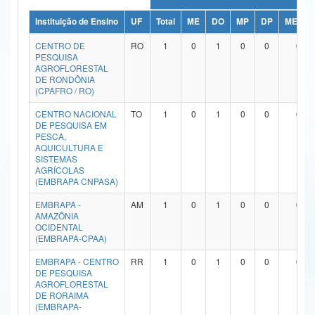
Ministério da Ciência, Tecnologia, Inovações e Comunicações
Instituição de Ensino
UF
Total
ME
DO
MP
DP
ME/DO
CENTRO DE
RO
1
0
1
0
0
0
Ministério do Meio Ambiente
PESQUISA
AGROFLORESTAL
Ministério do Turismo
DE RONDÔNIA
(CPAFRO / RO)
Ministério do Desenvolvimento Regional
CENTRO NACIONAL
TO
1
0
1
0
0
0
DE PESQUISA EM
Controladoria-Geral da União
PESCA,
AQUICULTURA E
SISTEMAS
Ministério da Mulher, da Família e dos Direitos Humanos
AGRÍCOLAS
(EMBRAPA CNPASA)
Secretaria-Geral
EMBRAPA -
AM
1
0
1
0
0
0
Secretaria de Governo
AMAZÔNIA
OCIDENTAL
(EMBRAPA-CPAA)
Gabinete de Segurança Institucional
EMBRAPA - CENTRO
RR
1
0
1
0
0
0
Advocacia-Geral da União
DE PESQUISA
AGROFLORESTAL
DE RORAIMA
Banco Central do Brasil
(EMBRAPA-