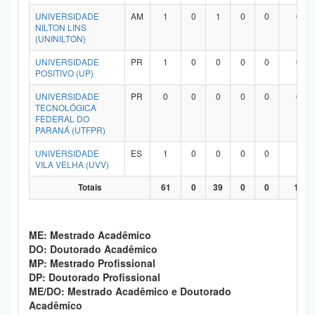
UNIVERSIDADE
AM
1
0
1
0
0
0
NILTON LINS
(UNINILTON)
UNIVERSIDADE
PR
1
0
0
0
0
0
POSITIVO (UP)
UNIVERSIDADE
PR
0
0
0
0
0
0
TECNOLÓGICA
FEDERAL DO
PARANÁ (UTFPR)
UNIVERSIDADE
ES
1
0
0
0
0
1
VILA VELHA (UVV)
Totais
61
0
39
0
0
19
ME: Mestrado Acadêmico
DO: Doutorado Acadêmico
MP: Mestrado Profissional
DP: Doutorado Profissional
ME/DO: Mestrado Acadêmico e Doutorado
Acadêmico