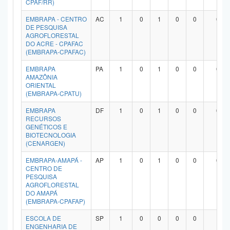
CPAF/RR)
Planalto
EMBRAPA - CENTRO
AC
1
0
1
0
0
0
DE PESQUISA
AGROFLORESTAL
DO ACRE - CPAFAC
(EMBRAPA-CPAFAC)
EMBRAPA
PA
1
0
1
0
0
0
AMAZÔNIA
ORIENTAL
(EMBRAPA-CPATU)
EMBRAPA
DF
1
0
1
0
0
0
RECURSOS
GENÉTICOS E
BIOTECNOLOGIA
(CENARGEN)
EMBRAPA-AMAPÁ -
AP
1
0
1
0
0
0
CENTRO DE
PESQUISA
AGROFLORESTAL
DO AMAPÁ
(EMBRAPA-CPAFAP)
ESCOLA DE
SP
1
0
0
0
0
1
ENGENHARIA DE