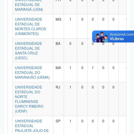
ESTADUAL DE
MARINGÁ (UEM)
UNIVERSIDADE
MG
1
0
0
0
0
0
ESTADUAL DE
MONTES CLAROS
(UNIMONTES)
UNIVERSIDADE
BA
0
0
0
0
0
0
ESTADUAL DE
SANTA CRUZ
(UESC)
UNIVERSIDADE
MA
1
0
1
0
0
0
ESTADUAL DO
MARANHÃO (UEMA)
UNIVERSIDADE
RJ
1
0
0
0
0
1
ESTADUAL DO
NORTE
FLUMINENSE
DARCY RIBEIRO
(UENF)
UNIVERSIDADE
SP
1
0
0
0
0
1
ESTADUAL
PAULISTA JÚLIO DE