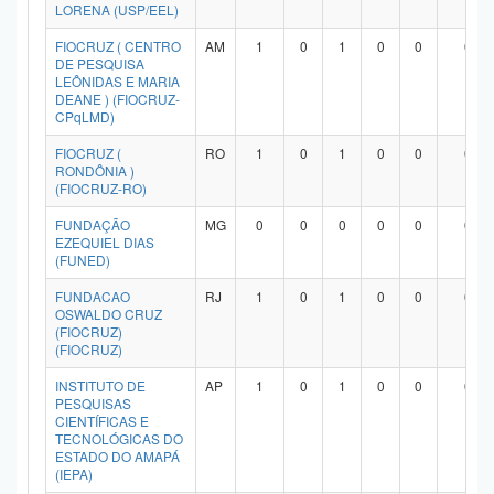
LORENA (USP/EEL)
FIOCRUZ ( CENTRO
AM
1
0
1
0
0
0
DE PESQUISA
LEÔNIDAS E MARIA
DEANE ) (FIOCRUZ-
CPqLMD)
FIOCRUZ (
RO
1
0
1
0
0
0
RONDÔNIA )
(FIOCRUZ-RO)
FUNDAÇÃO
MG
0
0
0
0
0
0
EZEQUIEL DIAS
(FUNED)
FUNDACAO
RJ
1
0
1
0
0
0
OSWALDO CRUZ
(FIOCRUZ)
(FIOCRUZ)
INSTITUTO DE
AP
1
0
1
0
0
0
PESQUISAS
CIENTÍFICAS E
TECNOLÓGICAS DO
ESTADO DO AMAPÁ
(IEPA)