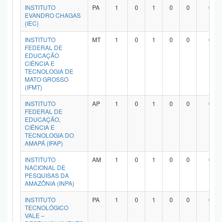
INSTITUTO
PA
1
0
1
0
0
0
EVANDRO CHAGAS
(IEC)
INSTITUTO
MT
1
0
1
0
0
0
FEDERAL DE
EDUCAÇÃO
CIÊNCIA E
TECNOLOGIA DE
MATO GROSSO
(IFMT)
INSTITUTO
AP
1
0
1
0
0
0
FEDERAL DE
EDUCAÇÃO,
CIÊNCIA E
TECNOLOGIA DO
AMAPÁ (IFAP)
INSTITUTO
AM
1
0
1
0
0
0
NACIONAL DE
PESQUISAS DA
AMAZÔNIA (INPA)
INSTITUTO
PA
1
0
1
0
0
0
TECNOLÓGICO
VALE –