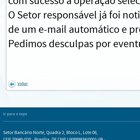
com sucesso a operação sele
O Setor responsável já foi no
de um e-mail automático e pr
Pedimos desculpas por eventu
Voltar
Ir para o topo
Setor Bancário Norte, Quadra 2, Bloco L, Lote 06,
CEP 70040-020 - Brasília, DF CNPJ 00889834/0001-08 -