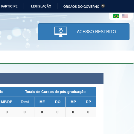
PARTICIPE
LEGISLAÇÃO
ÓRGÃOS DO GOVERNO
stério da Economia
Ministério da Infraestrutura
stério de Minas e Energia
Ministério da Ciência,
Tecnologia, Inovações e
ACESSO RESTRITO
Comunicações
tério da Mulher, da Família
Secretaria-Geral
s Direitos Humanos
lto
uação
Totais de Cursos de pós-graduação
MP/DP
Total
ME
DO
MP
DP
0
0
0
0
0
0