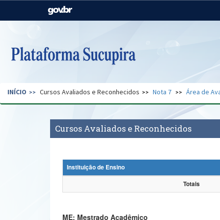
Casa Civil
Ministério da Justiça e
Segurança Pública
Ministério da Agricultura,
Ministério da Educação
Pecuária e Abastecimento
Ministério do Meio Ambiente
Ministério do Turismo
INÍCIO
Cursos Avaliados e Reconhecidos
Nota 7
Área de Ava
Secretaria de Governo
Gabinete de Segurança
Institucional
Cursos Avaliados e Reconhecidos
Instituição de Ensino
Totais
ME: Mestrado Acadêmico