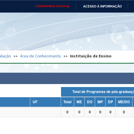
ACESSO À INFORMAÇÃO
CORONAVÍRUS (COVID-19)
Ministério da Defesa
Ministério das Relações
Mini
Exteriores
IR
PARA
O
CONTEÚDO
Ministério da Cidadania
Ministério da Saúde
Mini
Ministério do Desenvolvimento
Controladoria-Geral da União
Minis
Regional
e do
liação
Área de Conhecimento
Instituição de Ensino
Advocacia-Geral da União
Banco Central do Brasil
Plana
Total de Programas de pós-grad
UF
Total
ME
DO
MP
DP
ME/DO
0
0
0
0
0
0