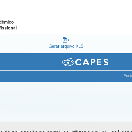
adêmico
fissional
Gerar arquivo XLS
Versão