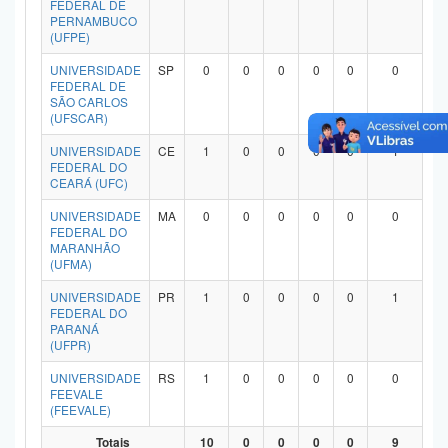
FEDERAL DE
Planalto
PERNAMBUCO
(UFPE)
UNIVERSIDADE
SP
0
0
0
0
0
0
FEDERAL DE
SÃO CARLOS
(UFSCAR)
UNIVERSIDADE
CE
1
0
0
0
0
1
FEDERAL DO
CEARÁ (UFC)
UNIVERSIDADE
MA
0
0
0
0
0
0
FEDERAL DO
MARANHÃO
(UFMA)
UNIVERSIDADE
PR
1
0
0
0
0
1
FEDERAL DO
PARANÁ
(UFPR)
UNIVERSIDADE
RS
1
0
0
0
0
0
FEEVALE
(FEEVALE)
Totais
10
0
0
0
0
9