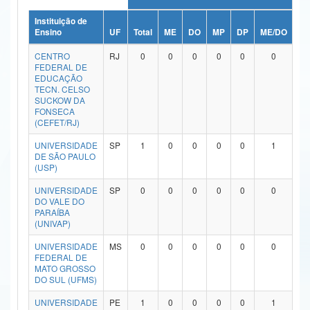
Ministério da Ciência, Tecnologia, Inovações e Comunicações
Instituição de
Ensino
UF
Total
ME
DO
MP
DP
ME/DO
MP
Ministério do Meio Ambiente
CENTRO
RJ
0
0
0
0
0
0
FEDERAL DE
Ministério do Turismo
EDUCAÇÃO
TECN. CELSO
SUCKOW DA
Ministério do Desenvolvimento Regional
FONSECA
(CEFET/RJ)
Controladoria-Geral da União
UNIVERSIDADE
SP
1
0
0
0
0
1
DE SÃO PAULO
Ministério da Mulher, da Família e dos Direitos Humanos
(USP)
Secretaria-Geral
UNIVERSIDADE
SP
0
0
0
0
0
0
DO VALE DO
Secretaria de Governo
PARAÍBA
(UNIVAP)
Gabinete de Segurança Institucional
UNIVERSIDADE
MS
0
0
0
0
0
0
FEDERAL DE
Advocacia-Geral da União
MATO GROSSO
DO SUL (UFMS)
Banco Central do Brasil
UNIVERSIDADE
PE
1
0
0
0
0
1