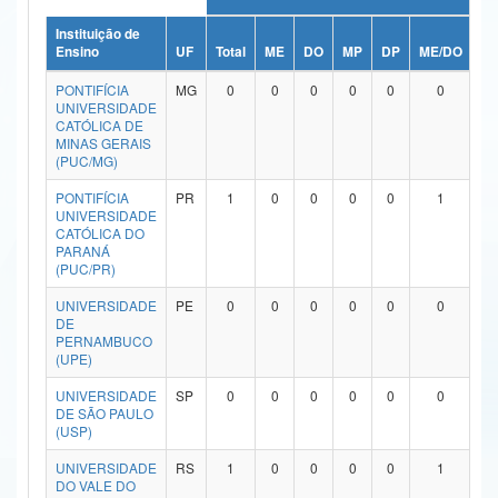
Ministério da Ciência, Tecnologia, Inovações e Comunicações
Instituição de
Ensino
UF
Total
ME
DO
MP
DP
ME/DO
M
Ministério do Meio Ambiente
PONTIFÍCIA
MG
0
0
0
0
0
0
UNIVERSIDADE
Ministério do Turismo
CATÓLICA DE
MINAS GERAIS
(PUC/MG)
Ministério do Desenvolvimento Regional
PONTIFÍCIA
PR
1
0
0
0
0
1
Controladoria-Geral da União
UNIVERSIDADE
CATÓLICA DO
PARANÁ
Ministério da Mulher, da Família e dos Direitos Humanos
(PUC/PR)
Secretaria-Geral
UNIVERSIDADE
PE
0
0
0
0
0
0
DE
Secretaria de Governo
PERNAMBUCO
(UPE)
Gabinete de Segurança Institucional
UNIVERSIDADE
SP
0
0
0
0
0
0
DE SÃO PAULO
Advocacia-Geral da União
(USP)
UNIVERSIDADE
RS
1
0
0
0
0
1
Banco Central do Brasil
DO VALE DO