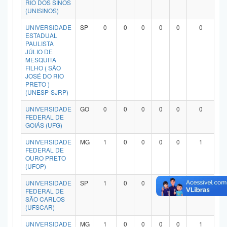
RIO DOS SINOS
Planalto
(UNISINOS)
UNIVERSIDADE
SP
0
0
0
0
0
0
ESTADUAL
PAULISTA
JÚLIO DE
MESQUITA
FILHO ( SÃO
JOSÉ DO RIO
PRETO )
(UNESP-SJRP)
UNIVERSIDADE
GO
0
0
0
0
0
0
FEDERAL DE
GOIÁS (UFG)
UNIVERSIDADE
MG
1
0
0
0
0
1
FEDERAL DE
OURO PRETO
(UFOP)
UNIVERSIDADE
SP
1
0
0
0
0
1
FEDERAL DE
SÃO CARLOS
(UFSCAR)
UNIVERSIDADE
MG
1
0
0
0
0
1