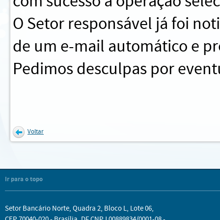
com sucesso a operação sele
O Setor responsável já foi no
de um e-mail automático e pr
Pedimos desculpas por eventu
Voltar
Ir para o topo
Setor Bancário Norte, Quadra 2, Bloco L, Lote 06,
CEP 70040-020 - Brasília, DF CNPJ 00889834/0001-08 -