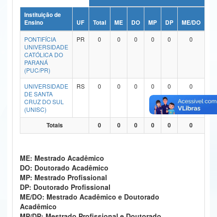
Ministério da Ciência, Tecnologia, Inovações e Comunicações
Instituição de
Ensino
UF
Total
ME
DO
MP
DP
ME/DO
MP
Ministério do Meio Ambiente
PONTIFÍCIA
PR
0
0
0
0
0
0
UNIVERSIDADE
Ministério do Turismo
CATÓLICA DO
PARANÁ
(PUC/PR)
Ministério do Desenvolvimento Regional
UNIVERSIDADE
RS
0
0
0
0
0
0
Controladoria-Geral da União
DE SANTA
CRUZ DO SUL
(UNISC)
Ministério da Mulher, da Família e dos Direitos Humanos
Totais
0
0
0
0
0
0
Secretaria-Geral
Secretaria de Governo
ME: Mestrado Acadêmico
DO: Doutorado Acadêmico
Gabinete de Segurança Institucional
MP: Mestrado Profissional
DP: Doutorado Profissional
Advocacia-Geral da União
ME/DO: Mestrado Acadêmico e Doutorado
Acadêmico
Banco Central do Brasil
MP/DP: Mestrado Profissional e Doutorado