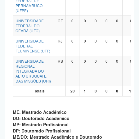
FEDERAL DE
PERNAMBUCO
(UFPE)
UNIVERSIDADE
CE
0
0
0
0
0
0
FEDERAL DO
CEARÁ (UFC)
UNIVERSIDADE
RJ
0
0
0
0
0
0
FEDERAL
FLUMINENSE (UFF)
UNIVERSIDADE
RS
0
0
0
0
0
0
REGIONAL
INTEGRADA DO
ALTO URUGUAI E
DAS MISSÕES (URI)
Totais
20
1
0
0
0
19
ME: Mestrado Acadêmico
DO: Doutorado Acadêmico
MP: Mestrado Profissional
DP: Doutorado Profissional
ME/DO: Mestrado Acadêmico e Doutorado