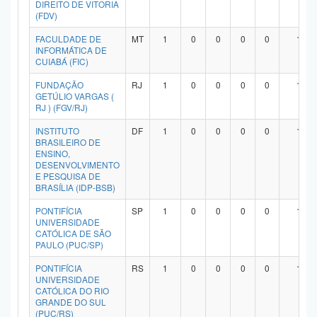
DIREITO DE VITORIA
Planalto
(FDV)
FACULDADE DE
MT
1
0
0
0
0
1
INFORMÁTICA DE
CUIABÁ (FIC)
FUNDAÇÃO
RJ
1
0
0
0
0
1
GETÚLIO VARGAS (
RJ ) (FGV/RJ)
INSTITUTO
DF
1
0
0
0
0
1
BRASILEIRO DE
ENSINO,
DESENVOLVIMENTO
E PESQUISA DE
BRASÍLIA (IDP-BSB)
PONTIFÍCIA
SP
1
0
0
0
0
1
UNIVERSIDADE
CATÓLICA DE SÃO
PAULO (PUC/SP)
PONTIFÍCIA
RS
1
0
0
0
0
1
UNIVERSIDADE
CATÓLICA DO RIO
GRANDE DO SUL
(PUC/RS)