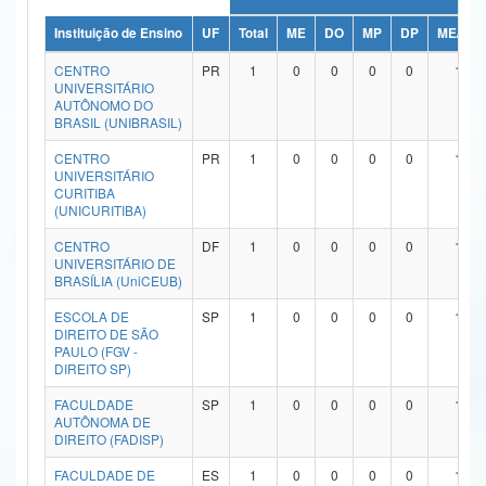
Ministério da Ciência, Tecnologia, Inovações e Comunicações
Instituição de Ensino
UF
Total
ME
DO
MP
DP
ME/DO
CENTRO
PR
1
0
0
0
0
1
Ministério do Meio Ambiente
UNIVERSITÁRIO
AUTÔNOMO DO
Ministério do Turismo
BRASIL (UNIBRASIL)
CENTRO
PR
1
0
0
0
0
1
Ministério do Desenvolvimento Regional
UNIVERSITÁRIO
CURITIBA
Controladoria-Geral da União
(UNICURITIBA)
Ministério da Mulher, da Família e dos Direitos Humanos
CENTRO
DF
1
0
0
0
0
1
UNIVERSITÁRIO DE
BRASÍLIA (UniCEUB)
Secretaria-Geral
ESCOLA DE
SP
1
0
0
0
0
1
Secretaria de Governo
DIREITO DE SÃO
PAULO (FGV -
DIREITO SP)
Gabinete de Segurança Institucional
FACULDADE
SP
1
0
0
0
0
1
Advocacia-Geral da União
AUTÔNOMA DE
DIREITO (FADISP)
Banco Central do Brasil
FACULDADE DE
ES
1
0
0
0
0
1