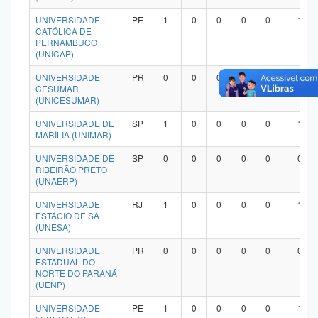
UNIVERSIDADE
PE
1
0
0
0
0
1
CATÓLICA DE
PERNAMBUCO
(UNICAP)
UNIVERSIDADE
PR
0
0
0
0
0
0
CESUMAR
(UNICESUMAR)
UNIVERSIDADE DE
SP
1
0
0
0
0
1
MARÍLIA (UNIMAR)
UNIVERSIDADE DE
SP
0
0
0
0
0
0
RIBEIRÃO PRETO
(UNAERP)
UNIVERSIDADE
RJ
1
0
0
0
0
1
ESTÁCIO DE SÁ
(UNESA)
UNIVERSIDADE
PR
0
0
0
0
0
0
ESTADUAL DO
NORTE DO PARANÁ
(UENP)
UNIVERSIDADE
PE
1
0
0
0
0
1