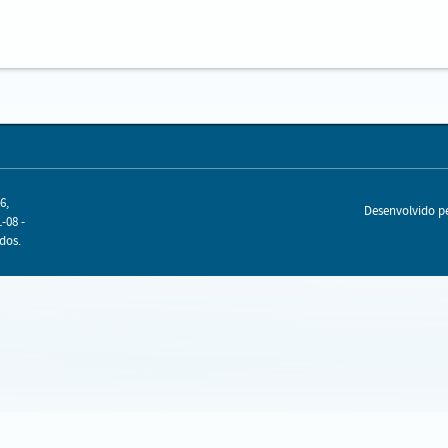
6,
Desenvolvido 
-08 -
dos.