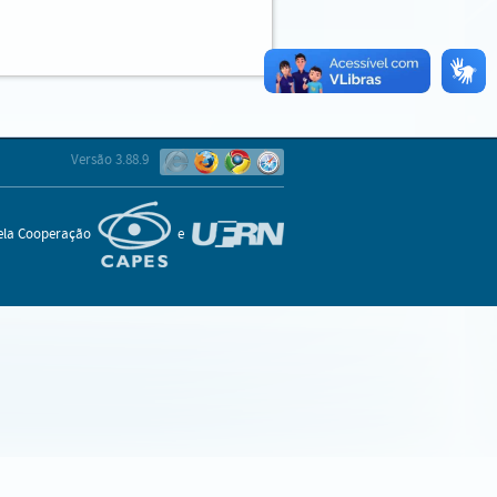
Versão 3.88.9
pela Cooperação
e