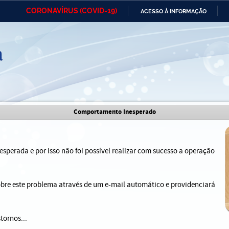
CORONAVÍRUS (COVID-19)
ACESSO À INFORMAÇÃO
Ministério da Defesa
Ministério das Relações
Mini
IR
Exteriores
PARA
O
CONTEÚDO
Ministério da Cidadania
Ministério da Saúde
Mini
Ministério do Desenvolvimento
Controladoria-Geral da União
Minis
Comportamento Inesperado
Regional
e do
Advocacia-Geral da União
Banco Central do Brasil
Plana
sperada e por isso não foi possível realizar com sucesso a operação
sobre este problema através de um e-mail automático e providenciará
tornos...