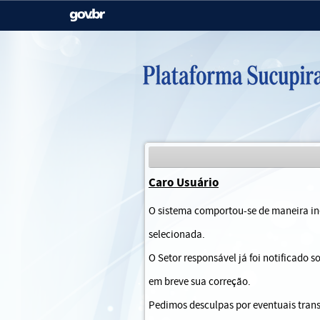
Casa Civil
Ministério da Justiça e
Segurança Pública
Ministério da Agricultura,
Ministério da Educação
Pecuária e Abastecimento
Ministério do Meio Ambiente
Ministério do Turismo
Caro Usuário
Secretaria de Governo
Gabinete de Segurança
O sistema comportou-se de maneira ine
Institucional
selecionada.
O Setor responsável já foi notificado 
em breve sua correção.
Pedimos desculpas por eventuais trans