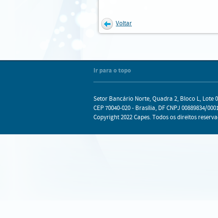
Voltar
Internet Explorer
Mozilla Firefox
Chrome
Safari
Ir para o topo
Setor Bancário Norte, Quadra 2, Bloco L, Lote 0
CEP 70040-020 - Brasília, DF CNPJ 00889834/0001
Copyright 2022 Capes. Todos os direitos reserva