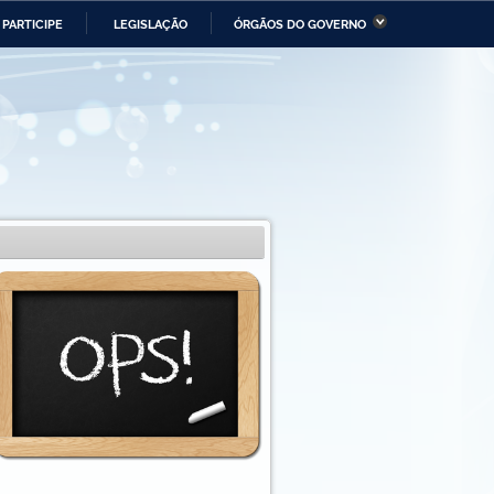
PARTICIPE
LEGISLAÇÃO
ÓRGÃOS DO GOVERNO
stério da Economia
Ministério da Infraestrutura
stério de Minas e Energia
Ministério da Ciência,
Tecnologia, Inovações e
Comunicações
tério da Mulher, da Família
Secretaria-Geral
s Direitos Humanos
lto