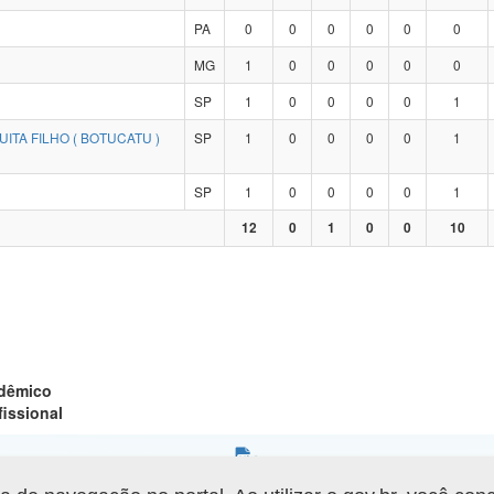
PA
0
0
0
0
0
0
MG
1
0
0
0
0
0
SP
1
0
0
0
0
1
ITA FILHO ( BOTUCATU )
SP
1
0
0
0
0
1
SP
1
0
0
0
0
1
12
0
1
0
0
10
adêmico
fissional
Gerar arquivo XLS