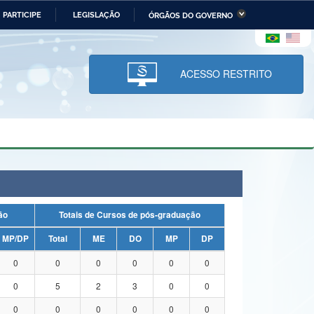
PARTICIPE
LEGISLAÇÃO
ÓRGÃOS DO GOVERNO
stério da Economia
Ministério da Infraestrutura
stério de Minas e Energia
Ministério da Ciência,
Tecnologia, Inovações e
ACESSO RESTRITO
Comunicações
tério da Mulher, da Família
Secretaria-Geral
s Direitos Humanos
lto
uação
Totais de Cursos de pós-graduação
MP/DP
Total
ME
DO
MP
DP
0
0
0
0
0
0
0
5
2
3
0
0
0
0
0
0
0
0