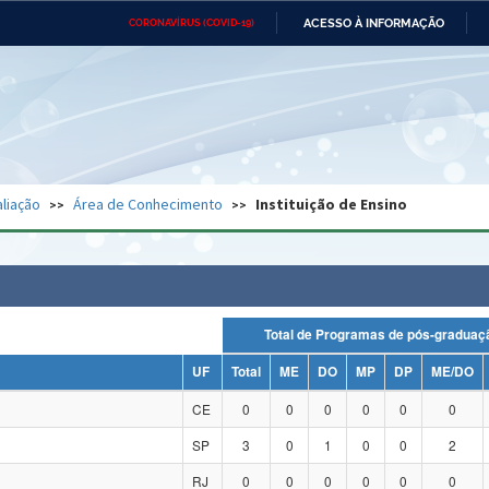
ACESSO À INFORMAÇÃO
CORONAVÍRUS (COVID-19)
Ministério da Defesa
Ministério das Relações
Mini
Exteriores
IR
PARA
O
CONTEÚDO
Ministério da Cidadania
Ministério da Saúde
Mini
Ministério do Desenvolvimento
Controladoria-Geral da União
Minis
Regional
e do
liação
Área de Conhecimento
Instituição de Ensino
Advocacia-Geral da União
Banco Central do Brasil
Plana
Total de Programas de pós-grad
UF
Total
ME
DO
MP
DP
ME/DO
CE
0
0
0
0
0
0
SP
3
0
1
0
0
2
RJ
0
0
0
0
0
0