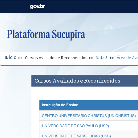
Casa Civil
Ministério da Justiça e
Segurança Pública
Ministério da Agricultura,
Ministério da Educação
Pecuária e Abastecimento
Ministério do Meio Ambiente
Ministério do Turismo
INÍCIO
Cursos Avaliados e Reconhecidos
Nota 5
Área de Ava
Secretaria de Governo
Gabinete de Segurança
Institucional
Cursos Avaliados e Reconhecidos
Instituição de Ensino
CENTRO UNIVERSITÁRIO CHRISTUS (UNICHRISTUS)
UNIVERSIDADE DE SÃO PAULO (USP)
UNIVERSIDADE DE VASSOURAS (USS)