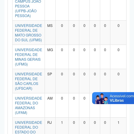
CAMPUS JOÃO
Planalto
PESSOA
(UFPB-JOÃO
PESSOA)
UNIVERSIDADE
MS
0
0
0
0
0
0
FEDERAL DE
MATO GROSSO
DO SUL (UFMS)
UNIVERSIDADE
MG
0
0
0
0
0
0
FEDERAL DE
MINAS GERAIS
(UFMG)
UNIVERSIDADE
SP
0
0
0
0
0
0
FEDERAL DE
SÃO CARLOS
(UFSCAR)
UNIVERSIDADE
AM
0
0
0
0
0
0
FEDERAL DO
AMAZONAS
(UFAM)
UNIVERSIDADE
RJ
1
0
0
0
0
1
FEDERAL DO
ESTADO DO