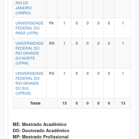
RIO DE
JANEIRO
(UNIRIO)
UNIVERSIDADE
PA
1
0
0
0
0
1
FEDERAL DO
PARÁ (UFPA)
UNIVERSIDADE
RN
1
0
0
0
0
1
FEDERAL DO
RIO GRANDE
DO NORTE
(UFRN)
UNIVERSIDADE
RS
1
0
0
0
0
1
FEDERAL DO
RIO GRANDE
DO SUL
(UFRGS)
Totais
13
0
0
0
0
13
ME: Mestrado Acadêmico
DO: Doutorado Acadêmico
MP: Mestrado Profissional