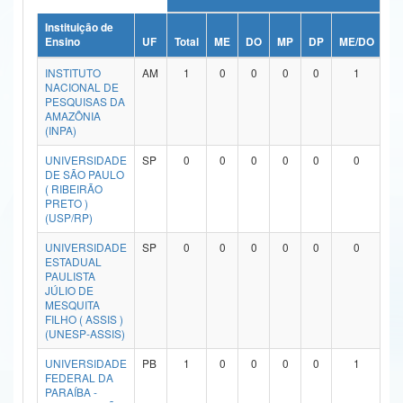
Ministério da Ciência, Tecnologia, Inovações e Comunicações
Instituição de
Ensino
UF
Total
ME
DO
MP
DP
ME/DO
M
Ministério do Meio Ambiente
INSTITUTO
AM
1
0
0
0
0
1
NACIONAL DE
Ministério do Turismo
PESQUISAS DA
AMAZÔNIA
(INPA)
Ministério do Desenvolvimento Regional
UNIVERSIDADE
SP
0
0
0
0
0
0
Controladoria-Geral da União
DE SÃO PAULO
( RIBEIRÃO
PRETO )
Ministério da Mulher, da Família e dos Direitos Humanos
(USP/RP)
Secretaria-Geral
UNIVERSIDADE
SP
0
0
0
0
0
0
ESTADUAL
Secretaria de Governo
PAULISTA
JÚLIO DE
MESQUITA
Gabinete de Segurança Institucional
FILHO ( ASSIS )
(UNESP-ASSIS)
Advocacia-Geral da União
UNIVERSIDADE
PB
1
0
0
0
0
1
FEDERAL DA
Banco Central do Brasil
PARAÍBA -