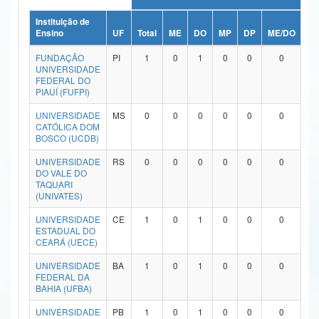
Ministério da Ciência, Tecnologia, Inovações e Comunicações
Instituição de
Ensino
UF
Total
ME
DO
MP
DP
ME/DO
MP
Ministério do Meio Ambiente
FUNDAÇÃO
PI
1
0
1
0
0
0
UNIVERSIDADE
Ministério do Turismo
FEDERAL DO
PIAUÍ (FUFPI)
Ministério do Desenvolvimento Regional
UNIVERSIDADE
MS
0
0
0
0
0
0
CATÓLICA DOM
Controladoria-Geral da União
BOSCO (UCDB)
Ministério da Mulher, da Família e dos Direitos Humanos
UNIVERSIDADE
RS
0
0
0
0
0
0
DO VALE DO
TAQUARI
Secretaria-Geral
(UNIVATES)
Secretaria de Governo
UNIVERSIDADE
CE
1
0
1
0
0
0
ESTADUAL DO
CEARÁ (UECE)
Gabinete de Segurança Institucional
UNIVERSIDADE
BA
1
0
1
0
0
0
Advocacia-Geral da União
FEDERAL DA
BAHIA (UFBA)
Banco Central do Brasil
UNIVERSIDADE
PB
1
0
1
0
0
0