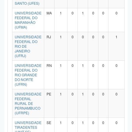
SANTO (UFES)
UNIVERSIDADE
MA
1
0
1
0
0
0
FEDERAL DO
MARANHÃO
(UFMA)
UNIVERSIDADE
RJ
1
0
0
0
0
1
FEDERAL DO
RIO DE
JANEIRO
(UFRJ)
UNIVERSIDADE
RN
1
0
1
0
0
0
FEDERAL DO
RIO GRANDE
DO NORTE
(UFRN)
UNIVERSIDADE
PE
1
0
1
0
0
0
FEDERAL
RURAL DE
PERNAMBUCO
(UFRPE)
UNIVERSIDADE
SE
1
0
1
0
0
0
TIRADENTES
(UNIT-SE)