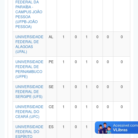
FEDERAL DA
Planalto
PARAÍBA -
CAMPUS JOÃO
PESSOA
(UFPB-JOÃO
PESSOA)
UNIVERSIDADE
AL
1
0
1
0
0
0
FEDERAL DE
ALAGOAS
(UFAL)
UNIVERSIDADE
PE
1
0
1
0
0
0
FEDERAL DE
PERNAMBUCO
(UFPE)
UNIVERSIDADE
SE
1
0
1
0
0
0
FEDERAL DE
SERGIPE (UFS)
UNIVERSIDADE
CE
1
0
1
0
0
0
FEDERAL DO
CEARÁ (UFC)
UNIVERSIDADE
ES
1
0
1
0
0
0
FEDERAL DO
ESPÍRITO