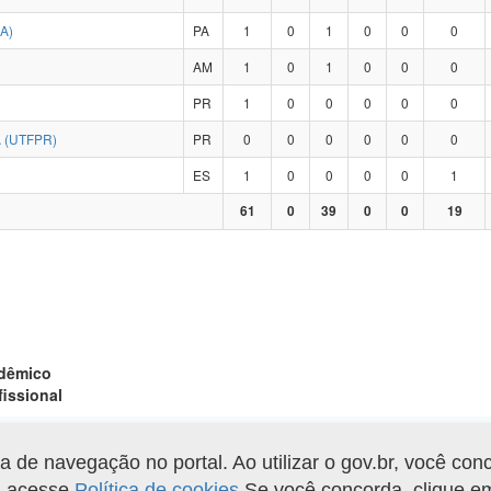
A)
PA
1
0
1
0
0
0
AM
1
0
1
0
0
0
PR
1
0
0
0
0
0
 (UTFPR)
PR
0
0
0
0
0
0
ES
1
0
0
0
0
1
61
0
39
0
0
19
adêmico
fissional
de navegação no portal. Ao utilizar o gov.br, você con
Gerar arquivo XLS
o, acesse
Política de cookies
.Se você concorda, clique 