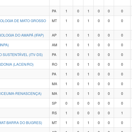
PA
1
0
1
0
0
0
NOLOGIA DE MATO GROSSO
MT
1
0
1
0
0
0
OLOGIA DO AMAPÁ (IFAP)
AP
1
0
1
0
0
0
INPA)
AM
1
0
1
0
0
0
 SUSTENTÁVEL (ITV-DS)
PA
1
0
1
0
0
0
DONIA (LACEN/RO)
RO
1
0
1
0
0
0
PA
1
0
1
0
0
0
MA
1
0
1
0
0
0
NICEUMA-RENASCENÇA)
MA
1
0
1
0
0
0
SP
0
0
0
0
0
0
RS
1
0
0
0
0
1
MAT-BARRA DO BUGRES)
MT
1
0
1
0
0
0