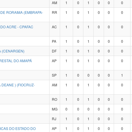
AM
1
0
1
0
0
0
 DE RORAIMA (EMBRAPA-
RR
1
0
1
0
0
0
DO ACRE - CPAFAC
AC
1
0
1
0
0
0
PA
1
0
1
0
0
0
A (CENARGEN)
DF
1
0
1
0
0
0
RESTAL DO AMAPÁ
AP
1
0
1
0
0
0
SP
1
0
0
0
0
1
 DEANE ) (FIOCRUZ-
AM
1
0
1
0
0
0
RO
1
0
1
0
0
0
MG
0
0
0
0
0
0
RJ
1
0
1
0
0
0
GICAS DO ESTADO DO
AP
1
0
1
0
0
0