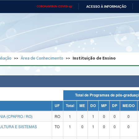
ACESSO À INFORMAÇÃO
CORONAVÍRUS (COVID-19)
Ministério da Defesa
Ministério das Relações
Mini
Exteriores
IR
PARA
O
CONTEÚDO
Ministério da Cidadania
Ministério da Saúde
Mini
Ministério do Desenvolvimento
Controladoria-Geral da União
Minis
Regional
e do
liação
Área de Conhecimento
Instituição de Ensino
Advocacia-Geral da União
Banco Central do Brasil
Plana
Total de Programas de pós-grad
UF
Total
ME
DO
MP
DP
ME/DO
A (CPAFRO / RO)
RO
1
0
1
0
0
0
ULTURA E SISTEMAS
TO
1
0
1
0
0
0