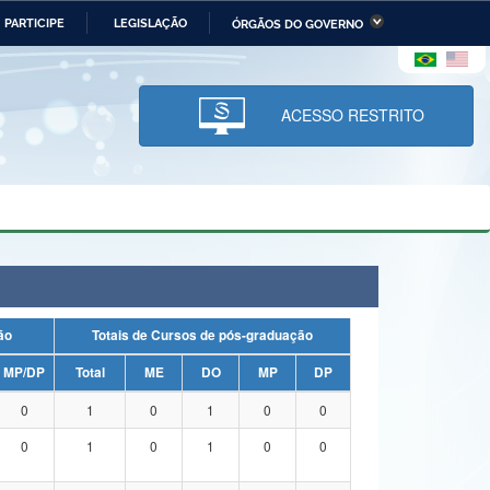
PARTICIPE
LEGISLAÇÃO
ÓRGÃOS DO GOVERNO
stério da Economia
Ministério da Infraestrutura
stério de Minas e Energia
Ministério da Ciência,
Tecnologia, Inovações e
ACESSO RESTRITO
Comunicações
tério da Mulher, da Família
Secretaria-Geral
s Direitos Humanos
lto
uação
Totais de Cursos de pós-graduação
MP/DP
Total
ME
DO
MP
DP
0
1
0
1
0
0
0
1
0
1
0
0