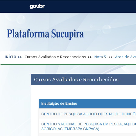
Casa Civil
Ministério da Justiça e
Segurança Pública
Ministério da Agricultura,
Ministério da Educação
Pecuária e Abastecimento
Ministério do Meio Ambiente
Ministério do Turismo
INÍCIO
Cursos Avaliados e Reconhecidos
Nota 5
Área de Ava
Secretaria de Governo
Gabinete de Segurança
Institucional
Cursos Avaliados e Reconhecidos
Instituição de Ensino
CENTRO DE PESQUISA AGROFLORESTAL DE RONDÔNI
CENTRO NACIONAL DE PESQUISA EM PESCA, AQUIC
AGRÍCOLAS (EMBRAPA CNPASA)