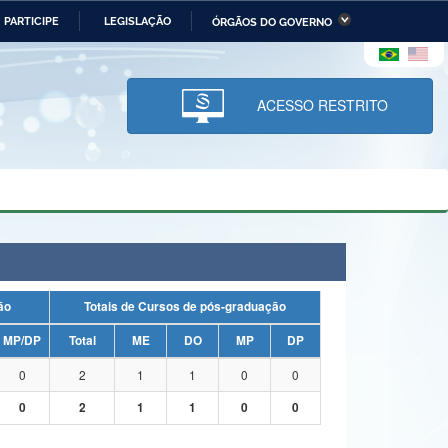
PARTICIPE
LEGISLAÇÃO
ÓRGÃOS DO GOVERNO
stério da Economia
Ministério da Infraestrutura
stério de Minas e Energia
Ministério da Ciência,
Tecnologia, Inovações e
ACESSO RESTRITO
Comunicações
tério da Mulher, da Família
Secretaria-Geral
s Direitos Humanos
lto
uação
Totais de Cursos de pós-graduação
MP/DP
Total
ME
DO
MP
DP
0
2
1
1
0
0
0
2
1
1
0
0