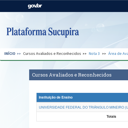
Casa Civil
Ministério da Justiça e
Segurança Pública
Ministério da Agricultura,
Ministério da Educação
Pecuária e Abastecimento
Ministério do Meio Ambiente
Ministério do Turismo
INÍCIO
Cursos Avaliados e Reconhecidos
Nota 3
Área de Ava
Secretaria de Governo
Gabinete de Segurança
Institucional
Cursos Avaliados e Reconhecidos
Instituição de Ensino
UNIVERSIDADE FEDERAL DO TRIÂNGULO MINEIRO (
Totais