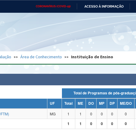
ACESSO À INFORMAÇÃO
CORONAVÍRUS (COVID-19)
Ministério da Defesa
Ministério das Relações
Mini
Exteriores
IR
PARA
O
CONTEÚDO
Ministério da Cidadania
Ministério da Saúde
Mini
Ministério do Desenvolvimento
Controladoria-Geral da União
Minis
Regional
e do
liação
Área de Conhecimento
Instituição de Ensino
Advocacia-Geral da União
Banco Central do Brasil
Plana
Total de Programas de pós-grad
UF
Total
ME
DO
MP
DP
ME/DO
UFTM)
MG
1
1
0
0
0
0
1
1
0
0
0
0