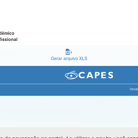
adêmico
fissional
Gerar arquivo XLS
Versão