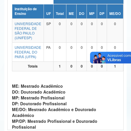
Ministério da Ciência, Tecnologia, Inovações e Comunicações
Instituição de
Ensino
UF
Total
ME
DO
MP
DP
ME/DO
MP
Ministério do Meio Ambiente
UNIVERSIDADE
SP
0
0
0
0
0
0
FEDERAL DE
Ministério do Turismo
SÃO PAULO
(UNIFESP)
Ministério do Desenvolvimento Regional
UNIVERSIDADE
PA
0
0
0
0
0
0
FEDERAL DO
Controladoria-Geral da União
PARÁ (UFPA)
Ministério da Mulher, da Família e dos Direitos Humanos
Totais
1
0
0
0
0
1
Secretaria-Geral
ME: Mestrado Acadêmico
Secretaria de Governo
DO: Doutorado Acadêmico
MP: Mestrado Profissional
Gabinete de Segurança Institucional
DP: Doutorado Profissional
ME/DO: Mestrado Acadêmico e Doutorado
Advocacia-Geral da União
Acadêmico
MP/DP: Mestrado Profissional e Doutorado
Banco Central do Brasil
Profissional