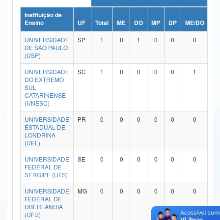
Ministério da Ciência, Tecnologia, Inovações e Comunicações
Instituição de
Ensino
UF
Total
ME
DO
MP
DP
ME/DO
M
Ministério do Meio Ambiente
UNIVERSIDADE
SP
1
0
1
0
0
0
DE SÃO PAULO
Ministério do Turismo
(USP)
UNIVERSIDADE
SC
1
0
0
0
0
1
Ministério do Desenvolvimento Regional
DO EXTREMO
SUL
Controladoria-Geral da União
CATARINENSE
(UNESC)
Ministério da Mulher, da Família e dos Direitos Humanos
UNIVERSIDADE
PR
0
0
0
0
0
0
ESTADUAL DE
Secretaria-Geral
LONDRINA
(UEL)
Secretaria de Governo
UNIVERSIDADE
SE
0
0
0
0
0
0
FEDERAL DE
Gabinete de Segurança Institucional
SERGIPE (UFS)
Advocacia-Geral da União
UNIVERSIDADE
MG
0
0
0
0
0
0
FEDERAL DE
UBERLÂNDIA
Banco Central do Brasil
(UFU)