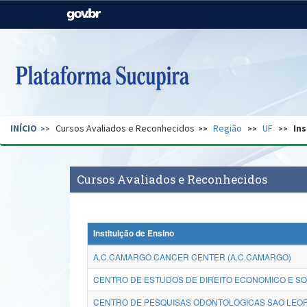
Casa Civil
Ministério da Justiça e
Segurança Pública
Ministério da Agricultura,
Ministério da Educação
Pecuária e Abastecimento
Ministério do Meio Ambiente
Ministério do Turismo
INÍCIO
Cursos Avaliados e Reconhecidos
Região
UF
Ins
Secretaria de Governo
Gabinete de Segurança
Institucional
Cursos Avaliados e Reconhecidos
Instituição de Ensino
A.C.CAMARGO CANCER CENTER (A.C.CAMARGO)
CENTRO DE ESTUDOS DE DIREITO ECONOMICO E SO
CENTRO DE PESQUISAS ODONTOLOGICAS SAO LEOP