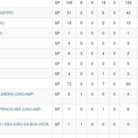
SP
169
6
9
18
0
134
USP/RP)
SP
51
2
0
6
0
42
SC)
SP
18
0
0
2
0
15
H)
SP
1
0
0
0
0
1
SP
4
0
0
0
0
3
SP
9
3
0
4
0
2
SP
5
0
0
0
0
5
SP
4
0
0
1
0
3
SP
72
0
3
7
0
60
IMEIRA (UNICAMP-
SP
5
1
0
0
0
4
PIRACICABA (UNICAMP-
SP
7
0
0
1
0
6
 ( SÃO JOÃO DA BOA VISTA
SP
1
1
0
0
0
0