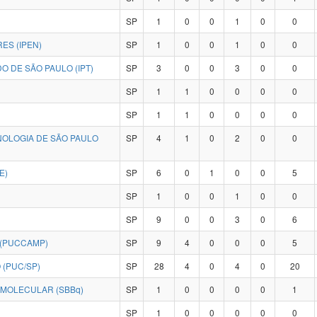
SP
1
0
0
1
0
0
ES (IPEN)
SP
1
0
0
1
0
0
O DE SÃO PAULO (IPT)
SP
3
0
0
3
0
0
SP
1
1
0
0
0
0
SP
1
1
0
0
0
0
NOLOGIA DE SÃO PAULO
SP
4
1
0
2
0
0
E)
SP
6
0
1
0
0
5
SP
1
0
0
1
0
0
SP
9
0
0
3
0
6
 (PUCCAMP)
SP
9
4
0
0
0
5
 (PUC/SP)
SP
28
4
0
4
0
20
SOCIEDADE BRASILEIRA DE BIOQUÍMICA E BIOLOGIA MOLECULAR (SBBq)
SP
1
0
0
0
0
1
SP
1
0
0
0
0
0