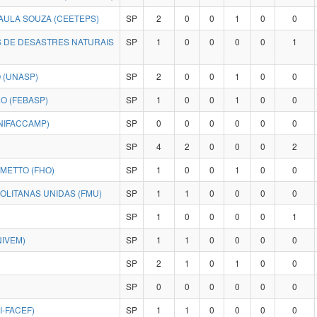
ULA SOUZA (CEETEPS)
SP
2
0
0
1
0
0
 DE DESASTRES NATURAIS
SP
1
0
0
0
0
1
 (UNASP)
SP
2
0
0
1
0
0
O (FEBASP)
SP
1
0
0
1
0
0
NIFACCAMP)
SP
0
0
0
0
0
0
SP
4
2
0
0
0
2
METTO (FHO)
SP
1
0
0
1
0
0
LITANAS UNIDAS (FMU)
SP
1
1
0
0
0
0
SP
1
0
0
0
0
1
NIVEM)
SP
1
1
0
0
0
0
SP
2
1
0
1
0
0
SP
0
0
0
0
0
0
I-FACEF)
SP
1
1
0
0
0
0