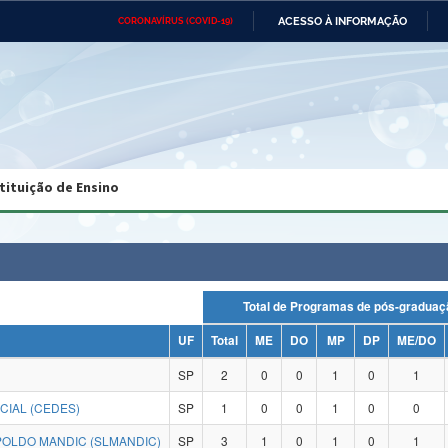
ACESSO À INFORMAÇÃO
CORONAVÍRUS (COVID-19)
Ministério da Defesa
Ministério das Relações
Mini
Exteriores
IR
PARA
O
CONTEÚDO
Ministério da Cidadania
Ministério da Saúde
Mini
Ministério do Desenvolvimento
Controladoria-Geral da União
Minis
Regional
e do
tituição de Ensino
Advocacia-Geral da União
Banco Central do Brasil
Plana
Total de Programas de pós-grad
UF
Total
ME
DO
MP
DP
ME/DO
SP
2
0
0
1
0
1
CIAL (CEDES)
SP
1
0
0
1
0
0
OLDO MANDIC (SLMANDIC)
SP
3
1
0
1
0
1