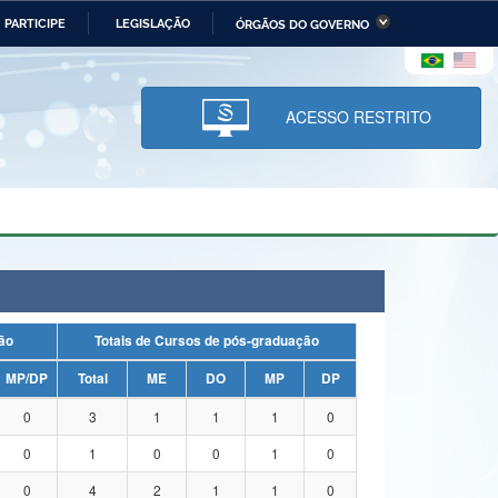
PARTICIPE
LEGISLAÇÃO
ÓRGÃOS DO GOVERNO
stério da Economia
Ministério da Infraestrutura
stério de Minas e Energia
Ministério da Ciência,
Tecnologia, Inovações e
ACESSO RESTRITO
Comunicações
tério da Mulher, da Família
Secretaria-Geral
s Direitos Humanos
lto
uação
Totais de Cursos de pós-graduação
MP/DP
Total
ME
DO
MP
DP
0
3
1
1
1
0
0
1
0
0
1
0
0
4
2
1
1
0