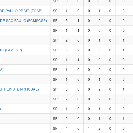
SP
0
0
0
0
0
0
DR PAULO PRATA (FCSB)
SP
1
0
0
1
0
0
 DE SÃO PAULO (FCMSCSP)
SP
5
1
0
2
0
2
SP
1
1
0
0
0
0
SP
2
0
0
1
0
1
TO (FAMERP)
SP
3
2
0
0
0
1
)
SP
1
1
0
0
0
0
A)
SP
1
0
0
0
0
0
SP
1
0
0
1
0
0
RT EINSTEIN (FICSAE)
SP
3
0
0
2
0
1
SP
7
0
0
2
0
3
)
SP
1
0
0
1
0
0
SP
2
0
0
1
0
1
SP
4
0
1
2
0
0