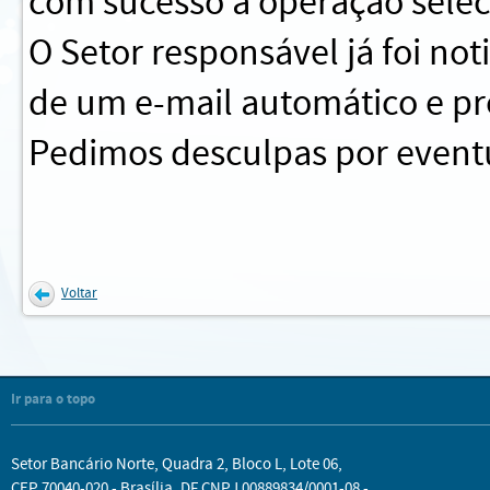
com sucesso a operação sele
O Setor responsável já foi no
de um e-mail automático e pr
Pedimos desculpas por eventu
Voltar
Ir para o topo
Setor Bancário Norte, Quadra 2, Bloco L, Lote 06,
CEP 70040-020 - Brasília, DF CNPJ 00889834/0001-08 -