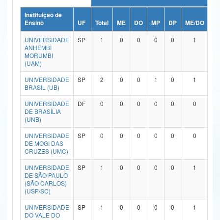
Ministério da Ciência, Tecnologia, Inovações e Comunicações
Instituição de
Ensino
UF
Total
ME
DO
MP
DP
ME/DO
M
Ministério do Meio Ambiente
UNIVERSIDADE
SP
1
0
0
0
0
1
ANHEMBI
Ministério do Turismo
MORUMBI
(UAM)
Ministério do Desenvolvimento Regional
UNIVERSIDADE
SP
2
0
0
1
0
1
BRASIL (UB)
Controladoria-Geral da União
UNIVERSIDADE
DF
0
0
0
0
0
0
Ministério da Mulher, da Família e dos Direitos Humanos
DE BRASÍLIA
(UNB)
Secretaria-Geral
UNIVERSIDADE
SP
0
0
0
0
0
0
DE MOGI DAS
Secretaria de Governo
CRUZES (UMC)
UNIVERSIDADE
SP
1
0
0
0
0
1
Gabinete de Segurança Institucional
DE SÃO PAULO
(SÃO CARLOS)
Advocacia-Geral da União
(USP/SC)
UNIVERSIDADE
SP
1
0
0
0
0
1
Banco Central do Brasil
DO VALE DO