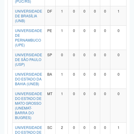
(PUC/RS)
Planalto
UNIVERSIDADE
DF
1
0
0
0
0
1
DE BRASÍLIA
(UNB)
UNIVERSIDADE
PE
1
0
0
0
0
0
DE
PERNAMBUCO
(UPE)
UNIVERSIDADE
SP
0
0
0
0
0
0
DE SÃO PAULO
(USP)
UNIVERSIDADE
BA
1
0
0
0
0
0
DO ESTADO DA
BAHIA (UNEB)
UNIVERSIDADE
MT
1
0
0
0
0
0
DO ESTADO DE
MATO GROSSO
(UNEMAT-
BARRA DO
BUGRES)
UNIVERSIDADE
SC
2
0
0
0
0
1
DO ESTADO DE