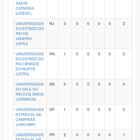
SANTA
CATARINA
(UDESC)
UNIVERSIDADE
RJ
3
0
0
0
0
2
DO ESTADO DO
RIO DE
JANEIRO
(UERJ)
UNIVERSIDADE
RN
1
0
0
0
0
0
DO ESTADO DO
RIO GRANDE
DO NORTE
(UERN)
UNIVERSIDADE
RS
0
0
0
0
0
0
DO VALE DO
RIO DOS SINOS
(UNISINOS)
UNIVERSIDADE
SP
1
0
0
0
0
0
ESTADUAL DE
CAMPINAS
(UNICAMP)
UNIVERSIDADE
PR
2
0
0
0
0
1
ESTADUAL DE