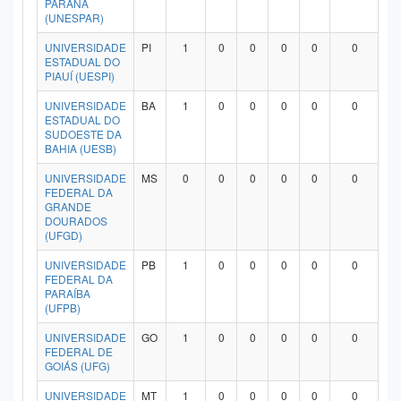
PARANÁ
(UNESPAR)
UNIVERSIDADE
PI
1
0
0
0
0
0
ESTADUAL DO
PIAUÍ (UESPI)
UNIVERSIDADE
BA
1
0
0
0
0
0
ESTADUAL DO
SUDOESTE DA
BAHIA (UESB)
UNIVERSIDADE
MS
0
0
0
0
0
0
FEDERAL DA
GRANDE
DOURADOS
(UFGD)
UNIVERSIDADE
PB
1
0
0
0
0
0
FEDERAL DA
PARAÍBA
(UFPB)
UNIVERSIDADE
GO
1
0
0
0
0
0
FEDERAL DE
GOIÁS (UFG)
UNIVERSIDADE
MT
1
0
0
0
0
0