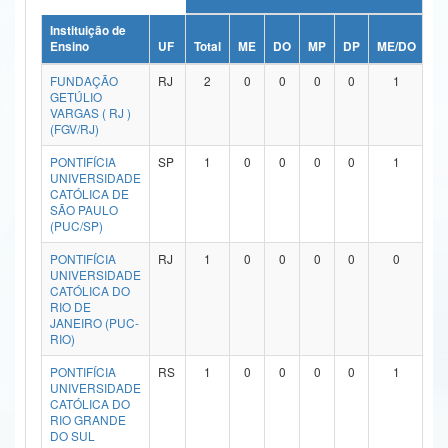
Ministério da Ciência, Tecnologia, Inovações e Comunicações
Instituição de
Ensino
UF
Total
ME
DO
MP
DP
ME/DO
M
Ministério do Meio Ambiente
FUNDAÇÃO
RJ
2
0
0
0
0
1
GETÚLIO
Ministério do Turismo
VARGAS ( RJ )
(FGV/RJ)
Ministério do Desenvolvimento Regional
PONTIFÍCIA
SP
1
0
0
0
0
1
UNIVERSIDADE
Controladoria-Geral da União
CATÓLICA DE
SÃO PAULO
(PUC/SP)
Ministério da Mulher, da Família e dos Direitos Humanos
PONTIFÍCIA
RJ
1
0
0
0
0
0
Secretaria-Geral
UNIVERSIDADE
CATÓLICA DO
Secretaria de Governo
RIO DE
JANEIRO (PUC-
RIO)
Gabinete de Segurança Institucional
PONTIFÍCIA
RS
1
0
0
0
0
1
Advocacia-Geral da União
UNIVERSIDADE
CATÓLICA DO
RIO GRANDE
Banco Central do Brasil
DO SUL