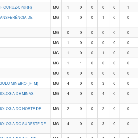
(FIOCRUZ-CPqRR)
MG
1
0
0
0
0
1
RANSFERÊNCIA DE
MG
1
0
0
1
0
0
MG
0
0
0
0
0
0
MG
1
0
0
0
0
0
MG
1
0
0
1
0
0
MG
1
1
0
0
0
0
MG
0
0
0
0
0
0
NGULO MINEIRO (IFTM)
MG
4
0
0
3
0
0
NOLOGIA DE MINAS
MG
4
0
0
4
0
0
NOLOGIA DO NORTE DE
MG
2
0
0
2
0
0
CNOLOGIA DO SUDESTE DE
MG
4
0
0
3
0
0