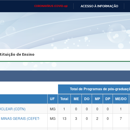
ACESSO À INFORMAÇÃO
CORONAVÍRUS (COVID-19)
Ministério da Defesa
Ministério das Relações
Mini
Exteriores
IR
PARA
O
CONTEÚDO
Ministério da Cidadania
Ministério da Saúde
Mini
Ministério do Desenvolvimento
Controladoria-Geral da União
Minis
Regional
e do
tituição de Ensino
Advocacia-Geral da União
Banco Central do Brasil
Plana
Total de Programas de pós-grad
UF
Total
ME
DO
MP
DP
ME/DO
CLEAR (CDTN)
MG
1
0
0
0
0
1
MINAS GERAIS (CEFET-
MG
13
3
0
2
0
7