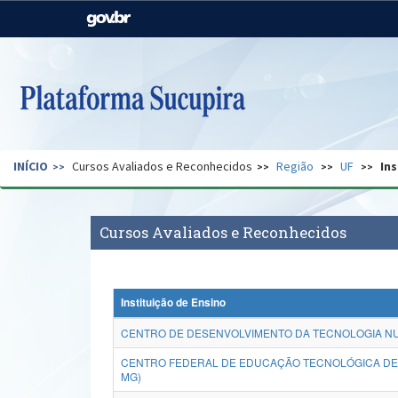
Casa Civil
Ministério da Justiça e
Segurança Pública
Ministério da Agricultura,
Ministério da Educação
Pecuária e Abastecimento
Ministério do Meio Ambiente
Ministério do Turismo
INÍCIO
Cursos Avaliados e Reconhecidos
Região
UF
Ins
Secretaria de Governo
Gabinete de Segurança
Institucional
Cursos Avaliados e Reconhecidos
Instituição de Ensino
CENTRO DE DESENVOLVIMENTO DA TECNOLOGIA NU
CENTRO FEDERAL DE EDUCAÇÃO TECNOLÓGICA DE 
MG)