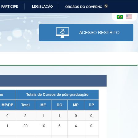
PARTICIPE
LEGISLAÇÃO
ÓRGÃOS DO GOVERNO
stério da Economia
Ministério da Infraestrutura
stério de Minas e Energia
Ministério da Ciência,
Tecnologia, Inovações e
ACESSO RESTRITO
Comunicações
tério da Mulher, da Família
Secretaria-Geral
s Direitos Humanos
lto
uação
Totais de Cursos de pós-graduação
MP/DP
Total
ME
DO
MP
DP
0
2
1
1
0
0
1
20
10
6
4
0