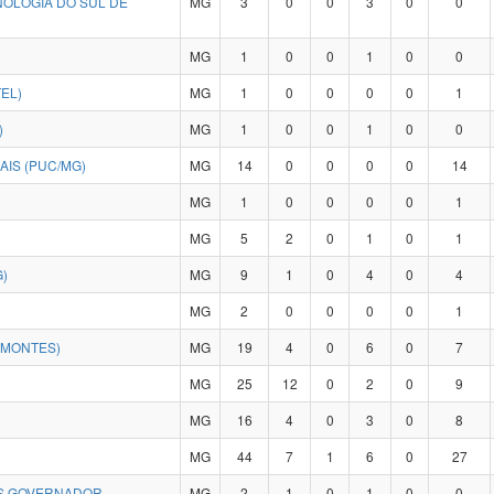
NOLOGIA DO SUL DE
MG
3
0
0
3
0
0
MG
1
0
0
1
0
0
EL)
MG
1
0
0
0
0
1
)
MG
1
0
0
1
0
0
AIS (PUC/MG)
MG
14
0
0
0
0
14
MG
1
0
0
0
0
1
MG
5
2
0
1
0
1
)
MG
9
1
0
4
0
4
MG
2
0
0
0
0
1
IMONTES)
MG
19
4
0
6
0
7
MG
25
12
0
2
0
9
MG
16
4
0
3
0
8
MG
44
7
1
6
0
27
US GOVERNADOR
MG
2
1
0
1
0
0