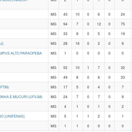
MG
43
10
0
6
0
24
MG
94
7
0
12
0
75
MG
33
8
0
5
0
19
J)
MG
28
16
0
2
0
9
CAMPUS ALTO PARAOPEBA
MG
1
0
0
0
0
0
MG
52
10
1
7
0
32
MG
49
8
0
6
0
33
UFTM)
MG
17
5
0
4
0
7
ONHA E MUCURI (UFVJM)
MG
24
7
0
7
0
9
MG
4
1
0
1
0
2
O (UNIFENAS)
MG
5
1
1
2
0
1
MG
1
1
0
0
0
0