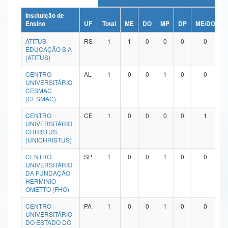
Ministério da Ciência, Tecnologia, Inovações e Comunicações
Instituição de
Ensino
UF
Total
ME
DO
MP
DP
ME/DO
M
Ministério do Meio Ambiente
ATITUS
RS
1
1
0
0
0
0
EDUCAÇÃO S.A
Ministério do Turismo
(ATITUS)
CENTRO
AL
1
0
0
1
0
0
Ministério do Desenvolvimento Regional
UNIVERSITÁRIO
CESMAC
Controladoria-Geral da União
(CESMAC)
Ministério da Mulher, da Família e dos Direitos Humanos
CENTRO
CE
1
0
0
0
0
1
UNIVERSITÁRIO
CHRISTUS
Secretaria-Geral
(UNICHRISTUS)
Secretaria de Governo
CENTRO
SP
1
0
0
1
0
0
UNIVERSITÁRIO
DA FUNDAÇÃO
Gabinete de Segurança Institucional
HERMINIO
OMETTO (FHO)
Advocacia-Geral da União
CENTRO
PA
1
0
0
1
0
0
UNIVERSITÁRIO
Banco Central do Brasil
DO ESTADO DO