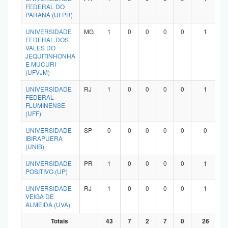
FEDERAL DO
PARANÁ (UFPR)
UNIVERSIDADE
MG
1
0
0
0
0
1
FEDERAL DOS
VALES DO
JEQUITINHONHA
E MUCURI
(UFVJM)
UNIVERSIDADE
RJ
1
0
0
0
0
1
FEDERAL
FLUMINENSE
(UFF)
UNIVERSIDADE
SP
0
0
0
0
0
0
IBIRAPUERA
(UNIB)
UNIVERSIDADE
PR
1
0
0
0
0
1
POSITIVO (UP)
UNIVERSIDADE
RJ
1
0
0
0
0
1
VEIGA DE
ALMEIDA (UVA)
Totais
43
7
2
7
0
26