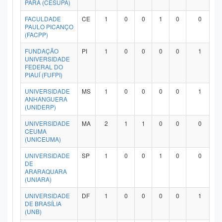
PARÁ (CESUPA)
Planalto
FACULDADE
CE
1
0
0
1
0
0
PAULO PICANÇO
(FACPP)
FUNDAÇÃO
PI
1
0
0
0
0
1
UNIVERSIDADE
FEDERAL DO
PIAUÍ (FUFPI)
UNIVERSIDADE
MS
1
0
0
0
0
1
ANHANGUERA
(UNIDERP)
UNIVERSIDADE
MA
2
1
1
0
0
0
CEUMA
(UNICEUMA)
UNIVERSIDADE
SP
1
0
0
1
0
0
DE
ARARAQUARA
(UNIARA)
UNIVERSIDADE
DF
1
0
0
0
0
1
DE BRASÍLIA
(UNB)