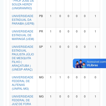
- PROF JOSE DE
SOUZA HERDY
(UNIGRANRIO)
UNIVERSIDADE
PB
1
0
0
0
0
1
ESTADUAL DA
PARAIBA (UEPB)
UNIVERSIDADE
PR
1
0
0
0
0
1
ESTADUAL DE
MARINGÁ (UEM)
UNIVERSIDADE
SP
1
0
0
0
0
1
ESTADUAL
PAULISTA JÚLIO
DE MESQUITA
FILHO (
ARAÇATUBA )
(UNESP-ARAÇ)
UNIVERSIDADE
MG
1
1
0
0
0
0
FEDERAL DE
ALFENAS
(UNIFAL-MG)
UNIVERSIDADE
MG
1
0
0
0
0
1
FEDERAL DE
JUIZ DE FORA