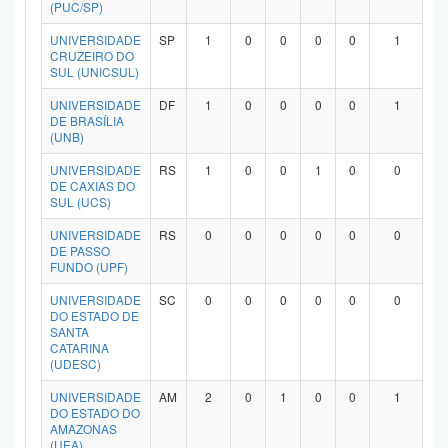
(PUC/SP)
UNIVERSIDADE
SP
1
0
0
0
0
1
CRUZEIRO DO
SUL (UNICSUL)
UNIVERSIDADE
DF
1
0
0
0
0
1
DE BRASÍLIA
(UNB)
UNIVERSIDADE
RS
1
0
0
1
0
0
DE CAXIAS DO
SUL (UCS)
UNIVERSIDADE
RS
0
0
0
0
0
0
DE PASSO
FUNDO (UPF)
UNIVERSIDADE
SC
0
0
0
0
0
0
DO ESTADO DE
SANTA
CATARINA
(UDESC)
UNIVERSIDADE
AM
2
0
1
0
0
1
DO ESTADO DO
AMAZONAS
(UEA)