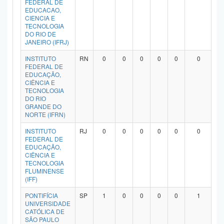
FEDERAL DE
Planalto
EDUCACAO,
CIENCIA E
TECNOLOGIA
DO RIO DE
JANEIRO (IFRJ)
INSTITUTO
RN
0
0
0
0
0
0
FEDERAL DE
EDUCAÇÃO,
CIÊNCIA E
TECNOLOGIA
DO RIO
GRANDE DO
NORTE (IFRN)
INSTITUTO
RJ
0
0
0
0
0
0
FEDERAL DE
EDUCAÇÃO,
CIÊNCIA E
TECNOLOGIA
FLUMINENSE
(IFF)
PONTIFÍCIA
SP
1
0
0
0
0
1
UNIVERSIDADE
CATÓLICA DE
SÃO PAULO