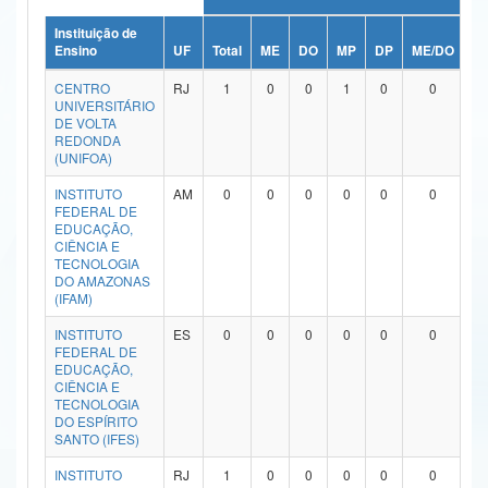
Ministério da Ciência, Tecnologia, Inovações e Comunicações
Instituição de
Ensino
UF
Total
ME
DO
MP
DP
ME/DO
M
Ministério do Meio Ambiente
CENTRO
RJ
1
0
0
1
0
0
UNIVERSITÁRIO
Ministério do Turismo
DE VOLTA
REDONDA
(UNIFOA)
Ministério do Desenvolvimento Regional
INSTITUTO
AM
0
0
0
0
0
0
Controladoria-Geral da União
FEDERAL DE
EDUCAÇÃO,
CIÊNCIA E
Ministério da Mulher, da Família e dos Direitos Humanos
TECNOLOGIA
DO AMAZONAS
Secretaria-Geral
(IFAM)
Secretaria de Governo
INSTITUTO
ES
0
0
0
0
0
0
FEDERAL DE
EDUCAÇÃO,
Gabinete de Segurança Institucional
CIÊNCIA E
TECNOLOGIA
Advocacia-Geral da União
DO ESPÍRITO
SANTO (IFES)
Banco Central do Brasil
INSTITUTO
RJ
1
0
0
0
0
0