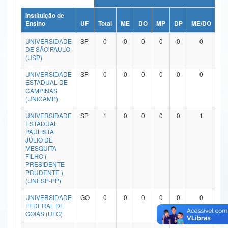
Ministério da Ciência, Tecnologia, Inovações e Comunicações
Instituição de
Ensino
UF
Total
ME
DO
MP
DP
ME/DO
MP
Ministério do Meio Ambiente
UNIVERSIDADE
SP
0
0
0
0
0
0
DE SÃO PAULO
Ministério do Turismo
(USP)
UNIVERSIDADE
SP
0
0
0
0
0
0
Ministério do Desenvolvimento Regional
ESTADUAL DE
CAMPINAS
Controladoria-Geral da União
(UNICAMP)
Ministério da Mulher, da Família e dos Direitos Humanos
UNIVERSIDADE
SP
1
0
0
0
0
1
ESTADUAL
PAULISTA
Secretaria-Geral
JÚLIO DE
MESQUITA
Secretaria de Governo
FILHO (
PRESIDENTE
PRUDENTE )
Gabinete de Segurança Institucional
(UNESP-PP)
Advocacia-Geral da União
UNIVERSIDADE
GO
0
0
0
0
0
0
FEDERAL DE
GOIÁS (UFG)
Banco Central do Brasil