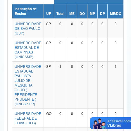
Ministério da Ciência, Tecnologia, Inovações e Comunicações
Instituição de
Ensino
UF
Total
ME
DO
MP
DP
ME/DO
MP
Ministério do Meio Ambiente
UNIVERSIDADE
SP
0
0
0
0
0
0
DE SÃO PAULO
Ministério do Turismo
(USP)
UNIVERSIDADE
SP
0
0
0
0
0
0
Ministério do Desenvolvimento Regional
ESTADUAL DE
CAMPINAS
Controladoria-Geral da União
(UNICAMP)
Ministério da Mulher, da Família e dos Direitos Humanos
UNIVERSIDADE
SP
1
0
0
0
0
1
ESTADUAL
PAULISTA
Secretaria-Geral
JÚLIO DE
MESQUITA
Secretaria de Governo
FILHO (
PRESIDENTE
PRUDENTE )
Gabinete de Segurança Institucional
(UNESP-PP)
Advocacia-Geral da União
UNIVERSIDADE
GO
0
0
0
0
0
0
FEDERAL DE
GOIÁS (UFG)
Banco Central do Brasil