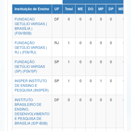
Ministério da Ciência, Tecnologia, Inovações e Comunicações
Instituição de Ensino
UF
Total
ME
DO
MP
DP
ME/DO
FUNDACAO
DF
0
0
0
0
0
0
Ministério do Meio Ambiente
GETULIO VARGAS (
BRASÍLIA )
Ministério do Turismo
(FGV/BSB)
FUNDAÇÃO
RJ
1
0
0
0
0
0
Ministério do Desenvolvimento Regional
GETÚLIO VARGAS (
RJ ) (FGV/RJ)
Controladoria-Geral da União
FUNDAÇÃO
SP
1
0
0
0
0
0
Ministério da Mulher, da Família e dos Direitos Humanos
GETÚLIO VARGAS
(SP) (FGV/SP)
Secretaria-Geral
INSPER INSTITUTO
SP
1
0
0
1
0
0
DE ENSINO E
Secretaria de Governo
PESQUISA (INSPER)
INSTITUTO
DF
0
0
0
0
0
0
Gabinete de Segurança Institucional
BRASILEIRO DE
ENSINO,
Advocacia-Geral da União
DESENVOLVIMENTO
E PESQUISA DE
BRASÍLIA (IDP-BSB)
Banco Central do Brasil