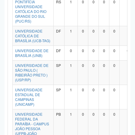
PONTIFÍCIA
RS
1
0
0
0
0
1
Planalto
UNIVERSIDADE
CATÓLICA DO RIO
GRANDE DO SUL
(PUC/RS)
UNIVERSIDADE
DF
1
0
0
0
0
1
CATÓLICA DE
BRASÍLIA (UCB-TAG)
UNIVERSIDADE DE
DF
0
0
0
0
0
0
BRASÍLIA (UNB)
UNIVERSIDADE DE
SP
1
0
0
0
0
1
SÃO PAULO (
RIBEIRÃO PRETO )
(USP/RP)
UNIVERSIDADE
SP
1
0
0
0
0
1
ESTADUAL DE
CAMPINAS
(UNICAMP)
UNIVERSIDADE
PB
1
0
0
0
0
1
FEDERAL DA
PARAÍBA - CAMPUS
JOÃO PESSOA
(UFPB-JOÃO