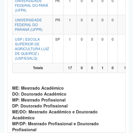
UNIVERSIDADE
PA
1
0
0
0
0
1
FEDERAL DO PARÁ
(UFPA)
UNIVERSIDADE
PR
1
0
0
0
0
1
FEDERAL DO
PARANÁ (UFPR)
USP ( ESCOLA
SP
1
0
0
0
0
1
SUPERIOR DE
AGRICULTURA LUIZ
DE QUEIROZ )
(USP/ESALQ)
Totais
17
0
0
1
0
13
ME: Mestrado Acadêmico
DO: Doutorado Acadêmico
MP: Mestrado Profissional
DP: Doutorado Profissional
ME/DO: Mestrado Acadêmico e Doutorado
Acadêmico
MP/DP: Mestrado Profissional e Doutorado
Profissional