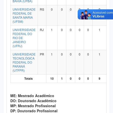
BAHIA (UFBA)
Planalto
UNIVERSIDADE
RS
0
0
0
0
0
0
FEDERAL DE
SANTA MARIA
(UFSM)
UNIVERSIDADE
RJ
1
0
0
0
0
1
FEDERAL DO
RIO DE
JANEIRO
(UFRJ)
UNIVERSIDADE
PR
1
0
0
0
0
1
TECNOLÓGICA
FEDERAL DO
PARANÁ
(UTFPR)
Totais
10
1
0
0
0
9
ME: Mestrado Acadêmico
DO: Doutorado Acadêmico
MP: Mestrado Profissional
DP: Doutorado Profissional