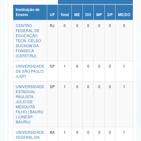
Ministério da Ciência, Tecnologia, Inovações e Comunicações
Instituição de
Ensino
UF
Total
ME
DO
MP
DP
ME/DO
MP
Ministério do Meio Ambiente
CENTRO
RJ
0
0
0
0
0
0
FEDERAL DE
Ministério do Turismo
EDUCAÇÃO
TECN. CELSO
SUCKOW DA
Ministério do Desenvolvimento Regional
FONSECA
(CEFET/RJ)
Controladoria-Geral da União
UNIVERSIDADE
SP
1
0
0
0
0
1
DE SÃO PAULO
Ministério da Mulher, da Família e dos Direitos Humanos
(USP)
Secretaria-Geral
UNIVERSIDADE
SP
1
0
0
0
0
1
ESTADUAL
Secretaria de Governo
PAULISTA
JÚLIO DE
MESQUITA
Gabinete de Segurança Institucional
FILHO ( BAURU
) (UNESP-
Advocacia-Geral da União
BAURU)
UNIVERSIDADE
BA
1
0
0
0
0
1
Banco Central do Brasil
FEDERAL DA