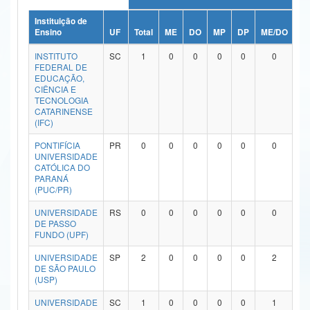
Ministério da Ciência, Tecnologia, Inovações e Comunicações
Instituição de
Ensino
UF
Total
ME
DO
MP
DP
ME/DO
M
Ministério do Meio Ambiente
INSTITUTO
SC
1
0
0
0
0
0
FEDERAL DE
Ministério do Turismo
EDUCAÇÃO,
CIÊNCIA E
TECNOLOGIA
Ministério do Desenvolvimento Regional
CATARINENSE
(IFC)
Controladoria-Geral da União
PONTIFÍCIA
PR
0
0
0
0
0
0
UNIVERSIDADE
Ministério da Mulher, da Família e dos Direitos Humanos
CATÓLICA DO
PARANÁ
Secretaria-Geral
(PUC/PR)
Secretaria de Governo
UNIVERSIDADE
RS
0
0
0
0
0
0
DE PASSO
FUNDO (UPF)
Gabinete de Segurança Institucional
UNIVERSIDADE
SP
2
0
0
0
0
2
Advocacia-Geral da União
DE SÃO PAULO
(USP)
Banco Central do Brasil
UNIVERSIDADE
SC
1
0
0
0
0
1