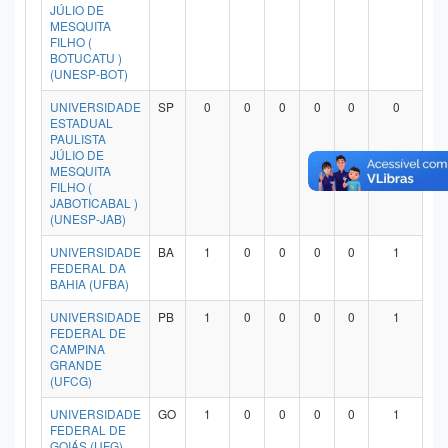
JÚLIO DE
MESQUITA
FILHO (
BOTUCATU )
(UNESP-BOT)
UNIVERSIDADE
SP
0
0
0
0
0
0
ESTADUAL
PAULISTA
JÚLIO DE
MESQUITA
FILHO (
JABOTICABAL )
(UNESP-JAB)
UNIVERSIDADE
BA
1
0
0
0
0
1
FEDERAL DA
BAHIA (UFBA)
UNIVERSIDADE
PB
1
0
0
0
0
1
FEDERAL DE
CAMPINA
GRANDE
(UFCG)
UNIVERSIDADE
GO
1
0
0
0
0
1
FEDERAL DE
GOIÁS (UFG)