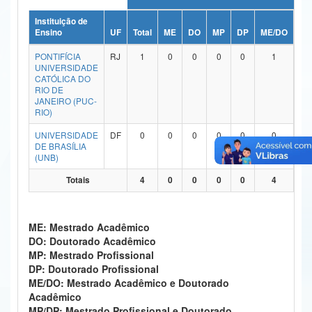
Ministério da Ciência, Tecnologia, Inovações e Comunicações
Instituição de
Ensino
UF
Total
ME
DO
MP
DP
ME/DO
MP
Ministério do Meio Ambiente
PONTIFÍCIA
RJ
1
0
0
0
0
1
UNIVERSIDADE
Ministério do Turismo
CATÓLICA DO
RIO DE
JANEIRO (PUC-
Ministério do Desenvolvimento Regional
RIO)
Controladoria-Geral da União
UNIVERSIDADE
DF
0
0
0
0
0
0
DE BRASÍLIA
(UNB)
Ministério da Mulher, da Família e dos Direitos Humanos
Totais
4
0
0
0
0
4
Secretaria-Geral
Secretaria de Governo
ME: Mestrado Acadêmico
DO: Doutorado Acadêmico
Gabinete de Segurança Institucional
MP: Mestrado Profissional
DP: Doutorado Profissional
Advocacia-Geral da União
ME/DO: Mestrado Acadêmico e Doutorado
Acadêmico
Banco Central do Brasil
MP/DP: Mestrado Profissional e Doutorado