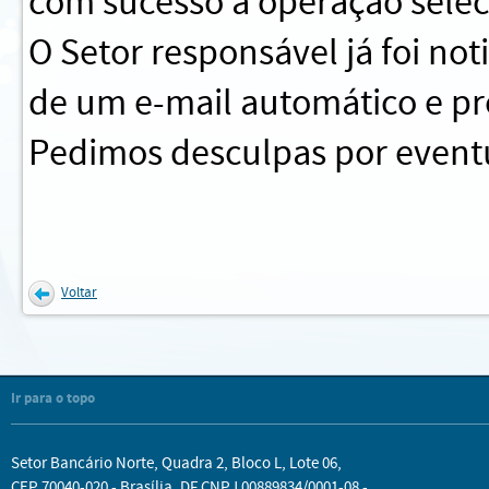
com sucesso a operação sele
O Setor responsável já foi no
de um e-mail automático e pr
Pedimos desculpas por eventu
Voltar
Ir para o topo
Setor Bancário Norte, Quadra 2, Bloco L, Lote 06,
CEP 70040-020 - Brasília, DF CNPJ 00889834/0001-08 -