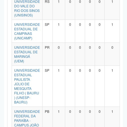
UNIVERSIDADE
RS
1
0
0
0
0
1
Planalto
DO VALE DO
RIO DOS SINOS
(UNISINOS)
UNIVERSIDADE
SP
1
0
0
0
0
1
ESTADUAL DE
CAMPINAS
(UNICAMP)
UNIVERSIDADE
PR
0
0
0
0
0
0
ESTADUAL DE
MARINGÁ
(UEM)
UNIVERSIDADE
SP
1
0
0
0
0
1
ESTADUAL
PAULISTA
JÚLIO DE
MESQUITA
FILHO ( BAURU
) (UNESP-
BAURU)
UNIVERSIDADE
PB
1
0
0
0
0
1
FEDERAL DA
PARAÍBA -
CAMPUS JOÃO