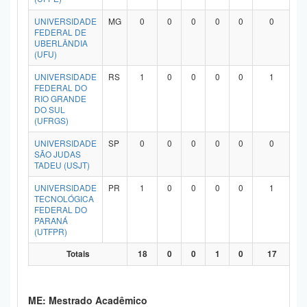
UNIVERSIDADE
MG
0
0
0
0
0
0
FEDERAL DE
UBERLÂNDIA
(UFU)
UNIVERSIDADE
RS
1
0
0
0
0
1
FEDERAL DO
RIO GRANDE
DO SUL
(UFRGS)
UNIVERSIDADE
SP
0
0
0
0
0
0
SÃO JUDAS
TADEU (USJT)
UNIVERSIDADE
PR
1
0
0
0
0
1
TECNOLÓGICA
FEDERAL DO
PARANÁ
(UTFPR)
Totais
18
0
0
1
0
17
ME: Mestrado Acadêmico