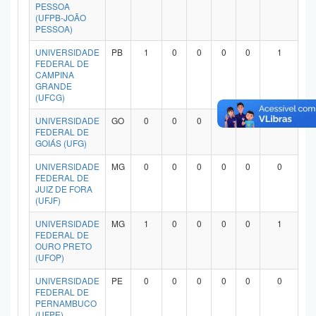
PESSOA
(UFPB-JOÃO
PESSOA)
UNIVERSIDADE
PB
1
0
0
0
0
1
FEDERAL DE
CAMPINA
GRANDE
(UFCG)
UNIVERSIDADE
GO
0
0
0
0
0
0
FEDERAL DE
GOIÁS (UFG)
UNIVERSIDADE
MG
0
0
0
0
0
0
FEDERAL DE
JUIZ DE FORA
(UFJF)
UNIVERSIDADE
MG
1
0
0
0
0
1
FEDERAL DE
OURO PRETO
(UFOP)
UNIVERSIDADE
PE
0
0
0
0
0
0
FEDERAL DE
PERNAMBUCO
(UFPE)