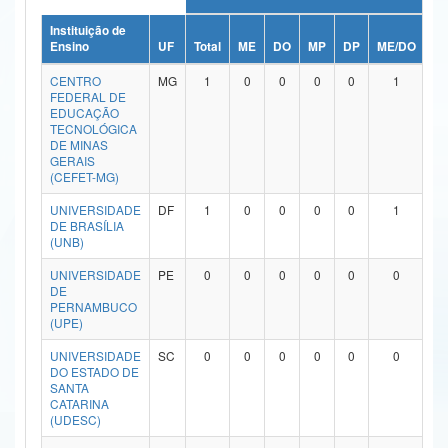
Ministério da Ciência, Tecnologia, Inovações e Comunicações
Instituição de
Ensino
UF
Total
ME
DO
MP
DP
ME/DO
M
Ministério do Meio Ambiente
CENTRO
MG
1
0
0
0
0
1
FEDERAL DE
Ministério do Turismo
EDUCAÇÃO
TECNOLÓGICA
DE MINAS
Ministério do Desenvolvimento Regional
GERAIS
(CEFET-MG)
Controladoria-Geral da União
UNIVERSIDADE
DF
1
0
0
0
0
1
DE BRASÍLIA
Ministério da Mulher, da Família e dos Direitos Humanos
(UNB)
Secretaria-Geral
UNIVERSIDADE
PE
0
0
0
0
0
0
DE
Secretaria de Governo
PERNAMBUCO
(UPE)
Gabinete de Segurança Institucional
UNIVERSIDADE
SC
0
0
0
0
0
0
DO ESTADO DE
Advocacia-Geral da União
SANTA
CATARINA
(UDESC)
Banco Central do Brasil