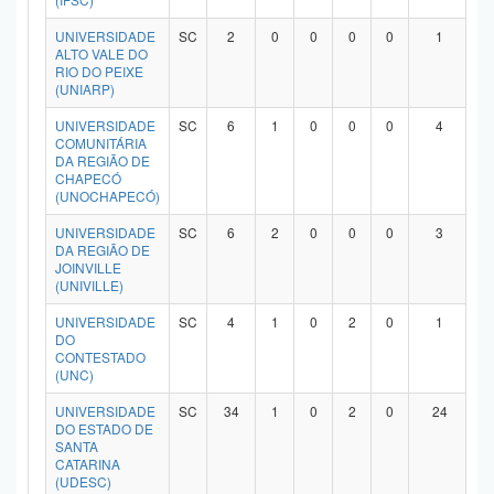
Planalto
UNIVERSIDADE
SC
2
0
0
0
0
1
ALTO VALE DO
RIO DO PEIXE
(UNIARP)
UNIVERSIDADE
SC
6
1
0
0
0
4
COMUNITÁRIA
DA REGIÃO DE
CHAPECÓ
(UNOCHAPECÓ)
UNIVERSIDADE
SC
6
2
0
0
0
3
DA REGIÃO DE
JOINVILLE
(UNIVILLE)
UNIVERSIDADE
SC
4
1
0
2
0
1
DO
CONTESTADO
(UNC)
UNIVERSIDADE
SC
34
1
0
2
0
24
DO ESTADO DE
SANTA
CATARINA
(UDESC)