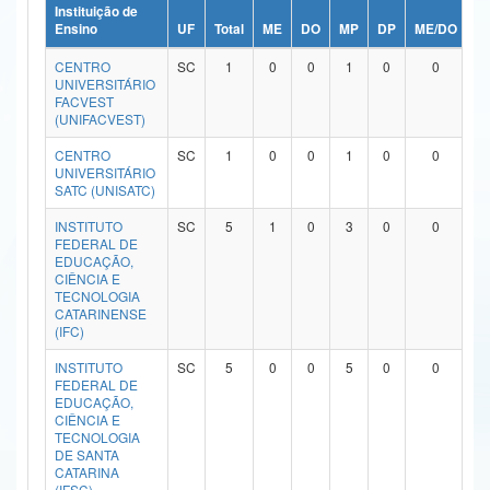
Instituição de
Ministério da Ciência, Tecnologia, Inovações e Comunicações
Ensino
UF
Total
ME
DO
MP
DP
ME/DO
M
CENTRO
SC
1
0
0
1
0
0
Ministério do Meio Ambiente
UNIVERSITÁRIO
FACVEST
Ministério do Turismo
(UNIFACVEST)
CENTRO
SC
1
0
0
1
0
0
Ministério do Desenvolvimento Regional
UNIVERSITÁRIO
SATC (UNISATC)
Controladoria-Geral da União
INSTITUTO
SC
5
1
0
3
0
0
FEDERAL DE
Ministério da Mulher, da Família e dos Direitos Humanos
EDUCAÇÃO,
CIÊNCIA E
Secretaria-Geral
TECNOLOGIA
CATARINENSE
(IFC)
Secretaria de Governo
INSTITUTO
SC
5
0
0
5
0
0
Gabinete de Segurança Institucional
FEDERAL DE
EDUCAÇÃO,
CIÊNCIA E
Advocacia-Geral da União
TECNOLOGIA
DE SANTA
Banco Central do Brasil
CATARINA
(IFSC)