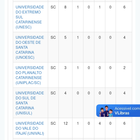
UNIVERSIDADE
SC
8
1
0
1
0
6
DO EXTREMO
SUL
CATARINENSE
(UNESC)
UNIVERSIDADE
SC
5
1
0
0
0
4
DO OESTE DE
SANTA
CATARINA
(UNOESC)
UNIVERSIDADE
SC
3
1
0
0
0
2
DO PLANALTO
CATARINENSE
(UNIPLAC/SC)
UNIVERSIDADE
SC
4
0
0
0
0
4
DO SUL DE
SANTA
CATARINA
(UNISUL)
UNIVERSIDADE
SC
12
1
0
4
0
6
DO VALE DO
ITAJAÍ (UNIVALI)