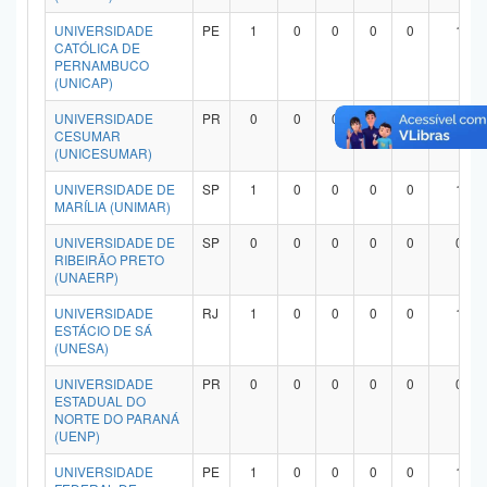
UNIVERSIDADE
PE
1
0
0
0
0
1
CATÓLICA DE
PERNAMBUCO
(UNICAP)
UNIVERSIDADE
PR
0
0
0
0
0
0
CESUMAR
(UNICESUMAR)
UNIVERSIDADE DE
SP
1
0
0
0
0
1
MARÍLIA (UNIMAR)
UNIVERSIDADE DE
SP
0
0
0
0
0
0
RIBEIRÃO PRETO
(UNAERP)
UNIVERSIDADE
RJ
1
0
0
0
0
1
ESTÁCIO DE SÁ
(UNESA)
UNIVERSIDADE
PR
0
0
0
0
0
0
ESTADUAL DO
NORTE DO PARANÁ
(UENP)
UNIVERSIDADE
PE
1
0
0
0
0
1