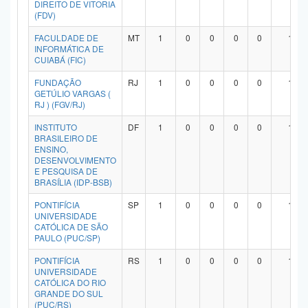
DIREITO DE VITORIA
Planalto
(FDV)
FACULDADE DE
MT
1
0
0
0
0
1
INFORMÁTICA DE
CUIABÁ (FIC)
FUNDAÇÃO
RJ
1
0
0
0
0
1
GETÚLIO VARGAS (
RJ ) (FGV/RJ)
INSTITUTO
DF
1
0
0
0
0
1
BRASILEIRO DE
ENSINO,
DESENVOLVIMENTO
E PESQUISA DE
BRASÍLIA (IDP-BSB)
PONTIFÍCIA
SP
1
0
0
0
0
1
UNIVERSIDADE
CATÓLICA DE SÃO
PAULO (PUC/SP)
PONTIFÍCIA
RS
1
0
0
0
0
1
UNIVERSIDADE
CATÓLICA DO RIO
GRANDE DO SUL
(PUC/RS)