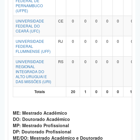
FEDERAL DE
PERNAMBUCO
(UFPE)
UNIVERSIDADE
CE
0
0
0
0
0
0
FEDERAL DO
CEARÁ (UFC)
UNIVERSIDADE
RJ
0
0
0
0
0
0
FEDERAL
FLUMINENSE (UFF)
UNIVERSIDADE
RS
0
0
0
0
0
0
REGIONAL
INTEGRADA DO
ALTO URUGUAI E
DAS MISSÕES (URI)
Totais
20
1
0
0
0
19
ME: Mestrado Acadêmico
DO: Doutorado Acadêmico
MP: Mestrado Profissional
DP: Doutorado Profissional
ME/DO: Mestrado Acadêmico e Doutorado