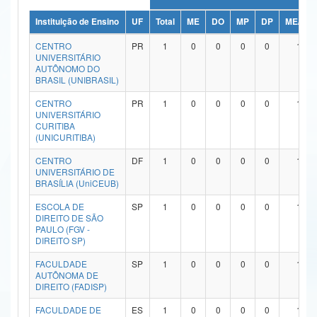
Ministério da Ciência, Tecnologia, Inovações e Comunicações
Instituição de Ensino
UF
Total
ME
DO
MP
DP
ME/DO
CENTRO
PR
1
0
0
0
0
1
Ministério do Meio Ambiente
UNIVERSITÁRIO
AUTÔNOMO DO
Ministério do Turismo
BRASIL (UNIBRASIL)
CENTRO
PR
1
0
0
0
0
1
Ministério do Desenvolvimento Regional
UNIVERSITÁRIO
CURITIBA
Controladoria-Geral da União
(UNICURITIBA)
Ministério da Mulher, da Família e dos Direitos Humanos
CENTRO
DF
1
0
0
0
0
1
UNIVERSITÁRIO DE
BRASÍLIA (UniCEUB)
Secretaria-Geral
ESCOLA DE
SP
1
0
0
0
0
1
Secretaria de Governo
DIREITO DE SÃO
PAULO (FGV -
DIREITO SP)
Gabinete de Segurança Institucional
FACULDADE
SP
1
0
0
0
0
1
Advocacia-Geral da União
AUTÔNOMA DE
DIREITO (FADISP)
Banco Central do Brasil
FACULDADE DE
ES
1
0
0
0
0
1