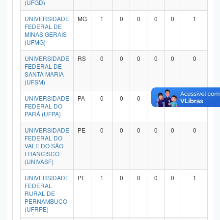
(UFGD)
Planalto
UNIVERSIDADE
MG
1
0
0
0
0
1
FEDERAL DE
MINAS GERAIS
(UFMG)
UNIVERSIDADE
RS
0
0
0
0
0
0
FEDERAL DE
SANTA MARIA
(UFSM)
UNIVERSIDADE
PA
0
0
0
0
0
0
FEDERAL DO
PARÁ (UFPA)
UNIVERSIDADE
PE
0
0
0
0
0
0
FEDERAL DO
VALE DO SÃO
FRANCISCO
(UNIVASF)
UNIVERSIDADE
PE
1
0
0
0
0
1
FEDERAL
RURAL DE
PERNAMBUCO
(UFRPE)