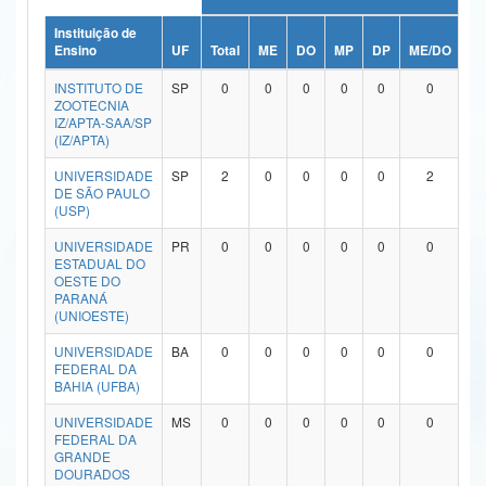
Ministério da Ciência, Tecnologia, Inovações e Comunicações
Instituição de
Ensino
UF
Total
ME
DO
MP
DP
ME/DO
M
Ministério do Meio Ambiente
INSTITUTO DE
SP
0
0
0
0
0
0
ZOOTECNIA
Ministério do Turismo
IZ/APTA-SAA/SP
(IZ/APTA)
Ministério do Desenvolvimento Regional
UNIVERSIDADE
SP
2
0
0
0
0
2
DE SÃO PAULO
Controladoria-Geral da União
(USP)
Ministério da Mulher, da Família e dos Direitos Humanos
UNIVERSIDADE
PR
0
0
0
0
0
0
ESTADUAL DO
OESTE DO
Secretaria-Geral
PARANÁ
(UNIOESTE)
Secretaria de Governo
UNIVERSIDADE
BA
0
0
0
0
0
0
FEDERAL DA
Gabinete de Segurança Institucional
BAHIA (UFBA)
Advocacia-Geral da União
UNIVERSIDADE
MS
0
0
0
0
0
0
FEDERAL DA
GRANDE
Banco Central do Brasil
DOURADOS