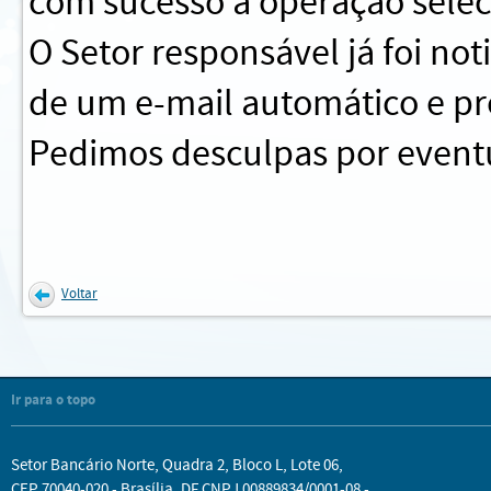
com sucesso a operação sele
O Setor responsável já foi no
de um e-mail automático e pr
Pedimos desculpas por eventu
Voltar
Ir para o topo
Setor Bancário Norte, Quadra 2, Bloco L, Lote 06,
CEP 70040-020 - Brasília, DF CNPJ 00889834/0001-08 -