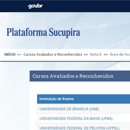
Casa Civil
Ministério da Justiça e
Segurança Pública
Ministério da Agricultura,
Ministério da Educação
Pecuária e Abastecimento
Ministério do Meio Ambiente
Ministério do Turismo
INÍCIO
Cursos Avaliados e Reconhecidos
Nota 6
Área de Ava
Secretaria de Governo
Gabinete de Segurança
Institucional
Cursos Avaliados e Reconhecidos
Instituição de Ensino
UNIVERSIDADE DE BRASÍLIA (UNB)
UNIVERSIDADE FEDERAL DA BAHIA (UFBA)
UNIVERSIDADE FEDERAL DE PELOTAS (UFPEL)