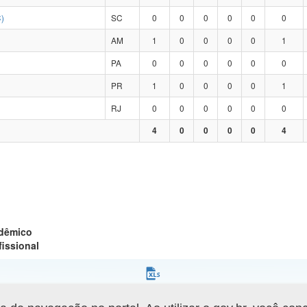
)
SC
0
0
0
0
0
0
AM
1
0
0
0
0
1
PA
0
0
0
0
0
0
PR
1
0
0
0
0
1
RJ
0
0
0
0
0
0
4
0
0
0
0
4
adêmico
fissional
Gerar arquivo XLS