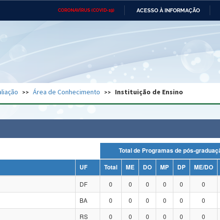
ACESSO À INFORMAÇÃO
CORONAVÍRUS (COVID-19)
Ministério da Defesa
Ministério das Relações
Mini
Exteriores
IR
PARA
O
CONTEÚDO
Ministério da Cidadania
Ministério da Saúde
Mini
Ministério do Desenvolvimento
Controladoria-Geral da União
Minis
Regional
e do
liação
Área de Conhecimento
Instituição de Ensino
Advocacia-Geral da União
Banco Central do Brasil
Plana
Total de Programas de pós-grad
UF
Total
ME
DO
MP
DP
ME/DO
DF
0
0
0
0
0
0
BA
0
0
0
0
0
0
RS
0
0
0
0
0
0