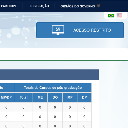
PARTICIPE
LEGISLAÇÃO
ÓRGÃOS DO GOVERNO
stério da Economia
Ministério da Infraestrutura
stério de Minas e Energia
Ministério da Ciência,
Tecnologia, Inovações e
ACESSO RESTRITO
Comunicações
tério da Mulher, da Família
Secretaria-Geral
s Direitos Humanos
lto
uação
Totais de Cursos de pós-graduação
MP/DP
Total
ME
DO
MP
DP
0
0
0
0
0
0
0
0
0
0
0
0
0
0
0
0
0
0